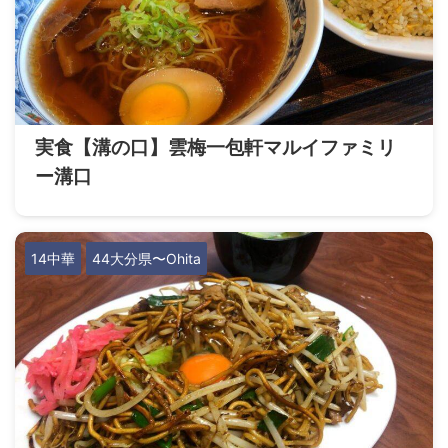
実食【溝の口】雲梅一包軒マルイファミリ
ー溝口
14中華
44大分県〜Ohita