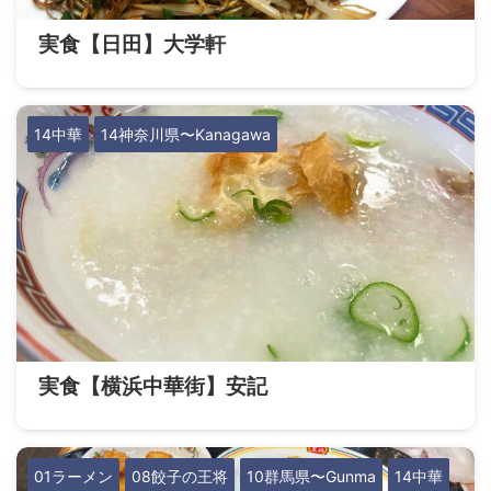
実食【日田】大学軒
14中華
14神奈川県〜Kanagawa
実食【横浜中華街】安記
01ラーメン
08餃子の王将
10群馬県〜Gunma
14中華