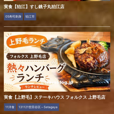
実食【狛江】すし銚子丸狛江店
05寿司刺身
狛江市
実食【上野毛】ステーキハウス フォルクス 上野毛店
11洋食
131121世田谷区～Setagaya