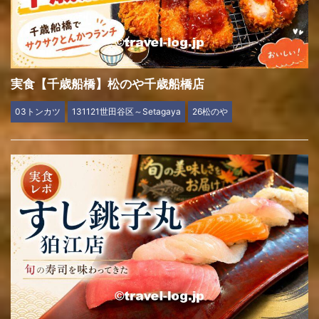
実食【千歳船橋】松のや千歳船橋店
03トンカツ
131121世田谷区～Setagaya
26松のや