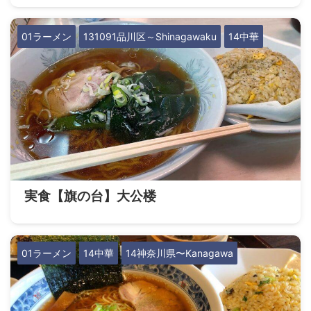
01ラーメン
131091品川区～Shinagawaku
14中華
実食【旗の台】大公楼
01ラーメン
14中華
14神奈川県〜Kanagawa