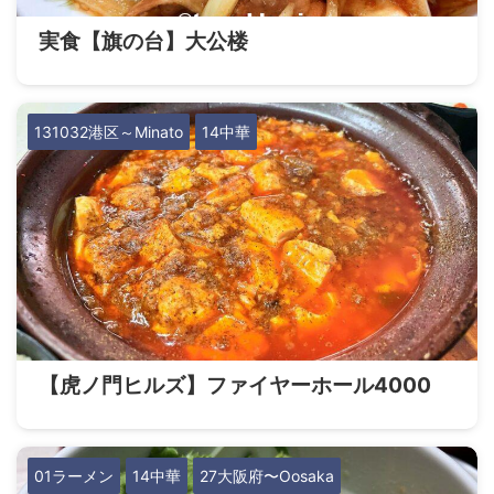
実食【旗の台】大公楼
131032港区～Minato
14中華
【虎ノ門ヒルズ】ファイヤーホール4000
01ラーメン
14中華
27大阪府〜Oosaka