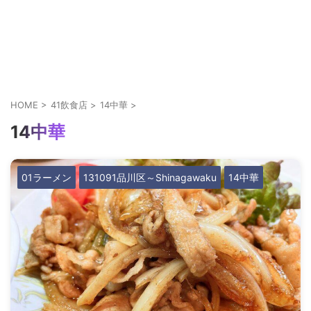
HOME
>
41飲食店
>
14中華
>
14中華
01ラーメン
131091品川区～Shinagawaku
14中華