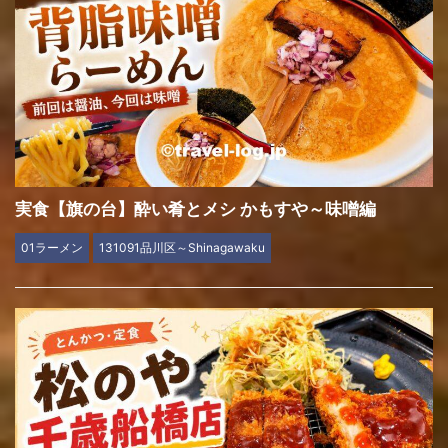
実食【旗の台】酔い肴とメシ かもすや～味噌編
01ラーメン
131091品川区～Shinagawaku