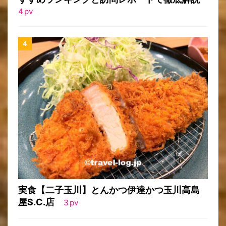
4
pv
実食【二子玉川】とんかつ伊達かつ玉川高島
屋S.C.店
3
pv