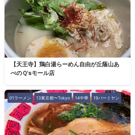
【天王寺】鶏白湯らーめん自由が丘蔭山あ
べのＱ'sモール店
01ラーメン
13東京都〜Tokyo
14中華
19バーミヤン