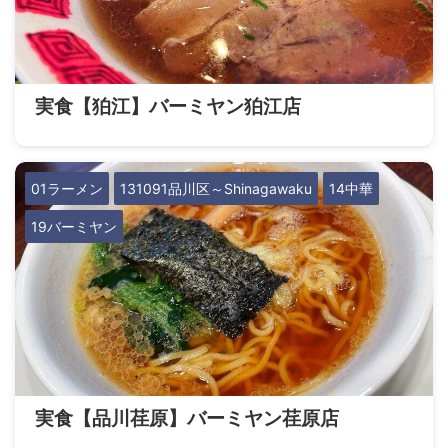
実食【狛江】バーミヤン狛江店
01ラーメン
131091品川区～Shinagawaku
14中華
19バーミヤン
実食【品川荏原】バーミヤン荏原店