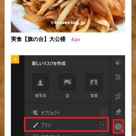
実食【旗の台】大公楼
4
pv