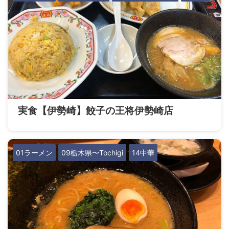
実食【伊勢崎】餃子の王将伊勢崎店
01ラーメン
09栃木県〜Tochigi
14中華