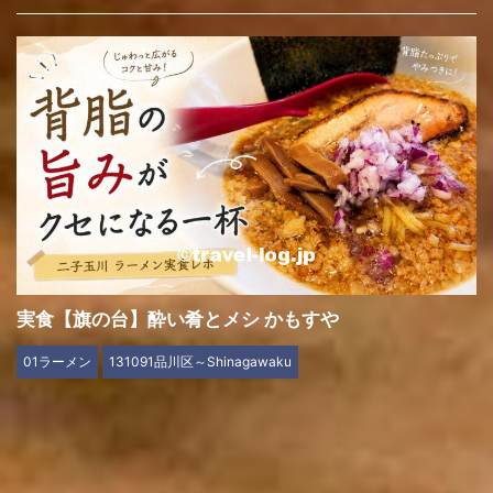
実食【旗の台】酔い肴とメシ かもすや
01ラーメン
131091品川区～Shinagawaku