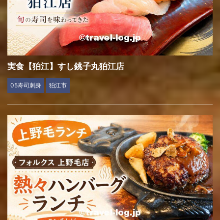
実食【狛江】すし銚子丸狛江店
05寿司刺身
狛江市