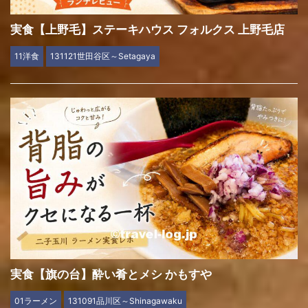
実食【上野毛】ステーキハウス フォルクス 上野毛店
11洋食
131121世田谷区～Setagaya
実食【旗の台】酔い肴とメシ かもすや
01ラーメン
131091品川区～Shinagawaku