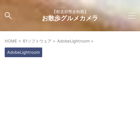
【都道府県全制覇】
お散歩グルメカメラ
HOME
>
61ソフトウェア
>
AdobeLightroom
>
AdobeLightroom