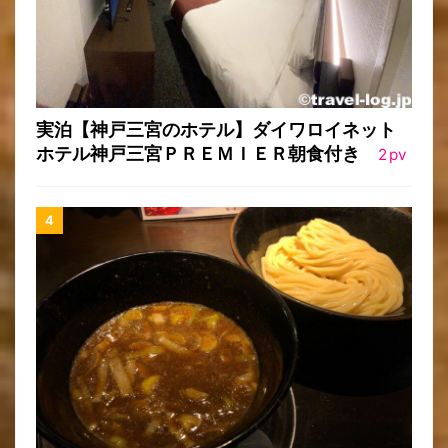
実泊【神戸三宮のホテル】ダイワロイネット
ホテル神戸三宮ＰＲＥＭＩＥＲ朝食付き
2
pv