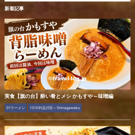
新着記事
実食【旗の台】酔い肴とメシ かもすや～味噌編
01ラーメン
131091品川区～Shinagawaku