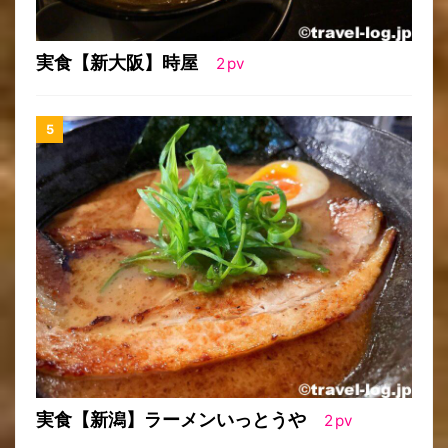
実食【新大阪】時屋
2
pv
実食【新潟】ラーメンいっとうや
2
pv