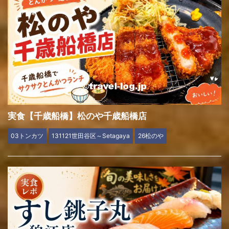
実食【千歳船橋】松のや千歳船橋店
03トンカツ
131121世田谷区～Setagaya
26松のや