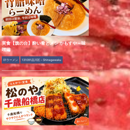
実食【旗の台】酔い肴とメシ かもすや～味
噌編
01ラーメン
131091品川区～Shinagawaku