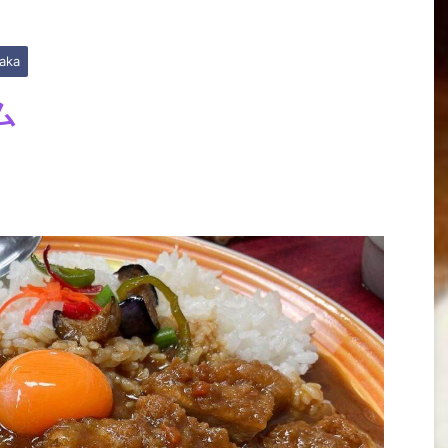
aka
ム