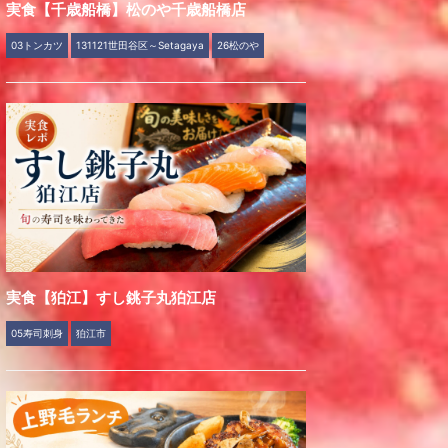
実食【千歳船橋】松のや千歳船橋店
03トンカツ
131121世田谷区～Setagaya
26松のや
実食【狛江】すし銚子丸狛江店
05寿司刺身
狛江市