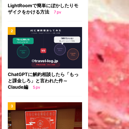
LightRoomで簡単にぼかしたりモ
ザイクをかける方法
7
pv
ChatGPTに解約相談したら「もっ
と課金しろ」と言われた件～
Claude編
5
pv