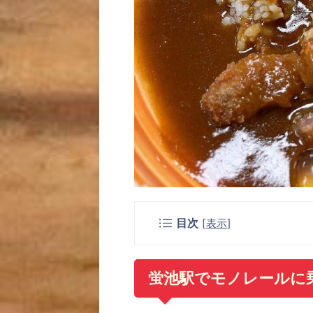
目次
[
表示
]
蛍池駅でモノレールに