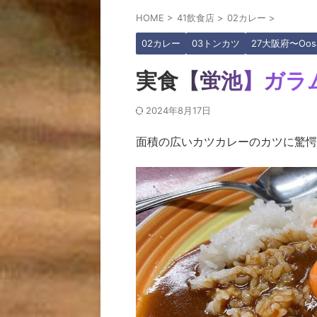
HOME
>
41飲食店
>
02カレー
>
02カレー
03トンカツ
27大阪府〜Oos
実食【蛍池】ガラ
2024年8月17日
面積の広いカツカレーのカツに驚愕