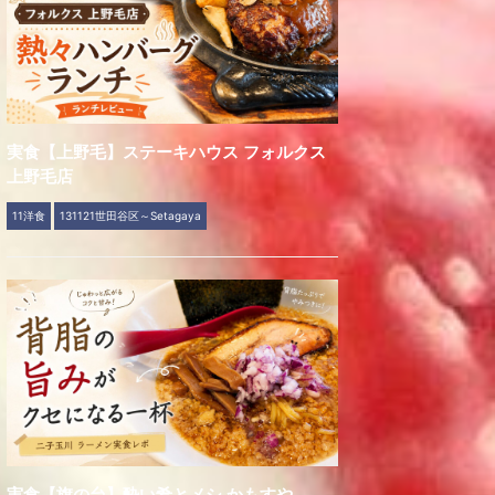
実食【上野毛】ステーキハウス フォルクス
上野毛店
11洋食
131121世田谷区～Setagaya
実食【旗の台】酔い肴とメシ かもすや