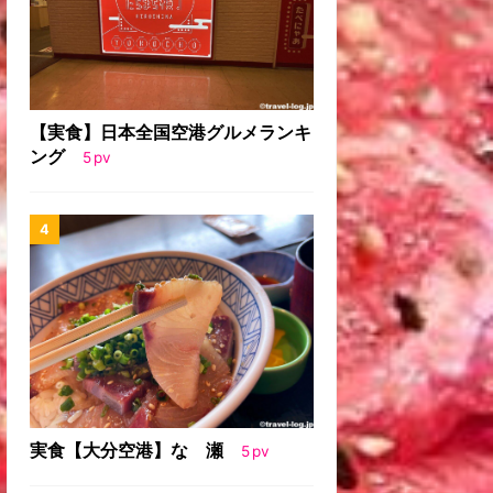
【実食】日本全国空港グルメランキ
ング
5
pv
実食【大分空港】なゝ瀬
5
pv