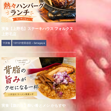
実食【上野毛】ステーキハウス フォルクス
上野毛店
11洋食
131121世田谷区～Setagaya
実食【旗の台】酔い肴とメシ かもすや