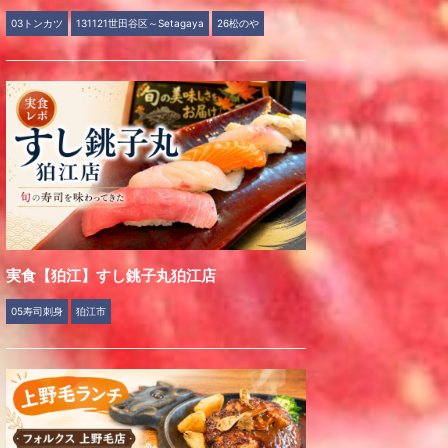
03トンカツ
131121世田谷区～Setagaya
26松のや
実食【狛江】すし銚子丸狛江店
05寿司刺身
狛江市