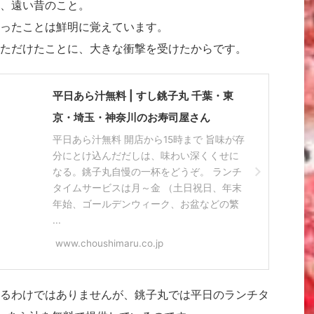
、遠い昔のこと。
ったことは鮮明に覚えています。
ただけたことに、大きな衝撃を受けたからです。
平日あら汁無料 | すし銚子丸 千葉・東
京・埼玉・神奈川のお寿司屋さん
平日あら汁無料 開店から15時まで 旨味が存
分にとけ込んだだしは、味わい深くくせに
なる。銚子丸自慢の一杯をどうぞ。 ランチ
タイムサービスは月～金 （土日祝日、年末
年始、ゴールデンウィーク、お盆などの繁
...
www.choushimaru.co.jp
るわけではありませんが、銚子丸では平日のランチタ