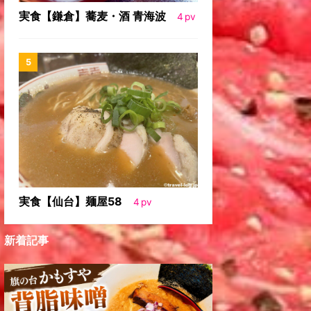
実食【鎌倉】蕎麦・酒 青海波
4
pv
実食【仙台】麺屋58
4
pv
新着記事