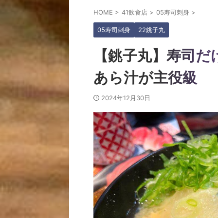
HOME
>
41飲食店
>
05寿司刺身
>
05寿司刺身
22銚子丸
【銚子丸】寿司だ
あら汁が主役級
2024年12月30日