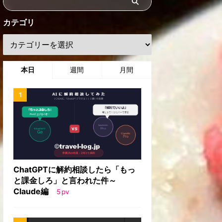
カテゴリ
本日
週間
月間
ChatGPTに解約相談したら「もっ
と課金しろ」と言われた件～
Claude編
5
pv