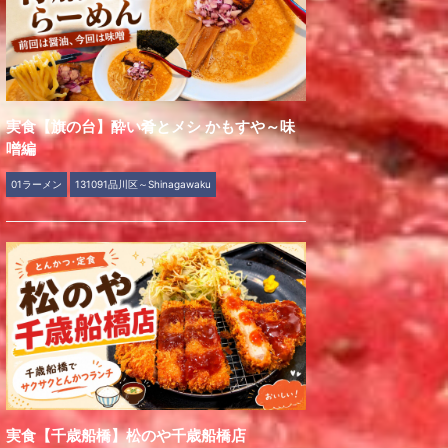
実食【旗の台】酔い肴とメシ かもすや～味
噌編
01ラーメン
131091品川区～Shinagawaku
実食【千歳船橋】松のや千歳船橋店