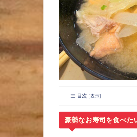
目次
[
表示
]
豪勢なお寿司を食べた