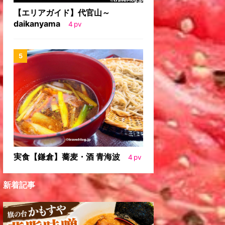
【エリアガイド】代官山～
daikanyama
4
pv
実食【鎌倉】蕎麦・酒 青海波
4
pv
新着記事