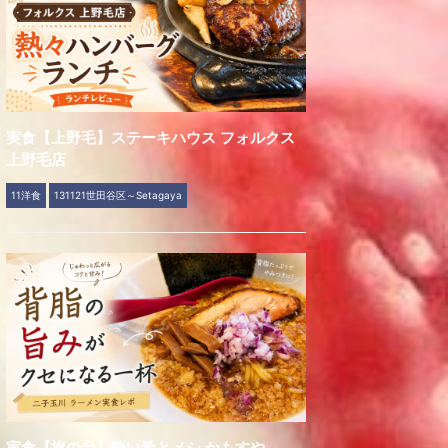
実食【上野毛】ステーキハウス フォルクス
上野毛店
11洋食
131121世田谷区～Setagaya
実食【旗の台】酔い肴とメシ かもすや