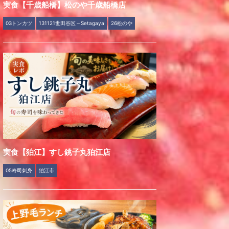
実食【千歳船橋】松のや千歳船橋店
03トンカツ
131121世田谷区～Setagaya
26松のや
実食【狛江】すし銚子丸狛江店
05寿司刺身
狛江市