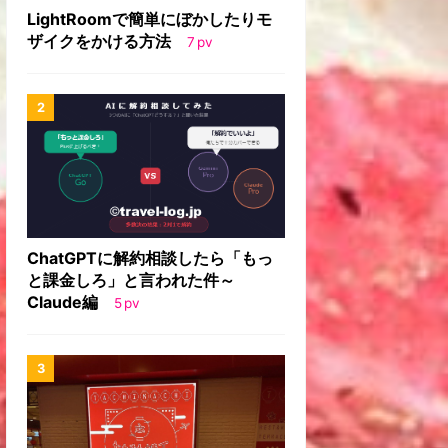
LightRoomで簡単にぼかしたりモ
ザイクをかける方法
7
pv
ChatGPTに解約相談したら「もっ
と課金しろ」と言われた件～
Claude編
5
pv