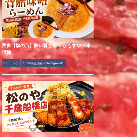
実食【旗の台】酔い肴とメシ かもすや～味
噌編
01ラーメン
131091品川区～Shinagawaku