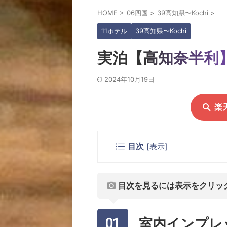
HOME
>
06四国
>
39高知県〜Kochi
>
11ホテル
39高知県〜Kochi
実泊【高知奈半利
2024年10月19日
楽
目次
[
表示
]
目次を見るには表示をクリッ
室内インプレ