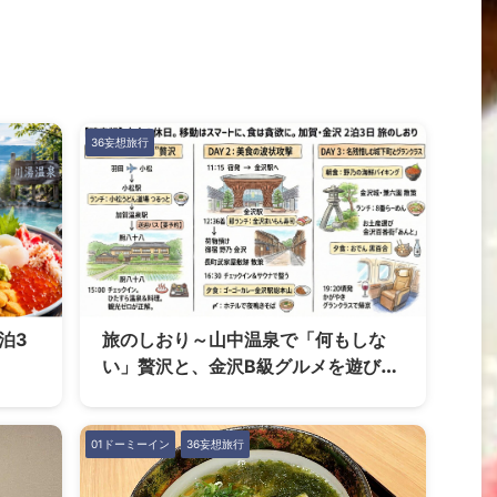
36妄想旅行
泊3
旅のしおり～山中温泉で「何もしな
い」贅沢と、金沢B級グルメを遊び尽
くす2泊3日ひとり旅～妄想旅行
01ドーミーイン
36妄想旅行