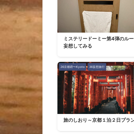
ミステリードーミー第4弾のルー
妄想してみる
26京都府〜Kyoto
36妄想旅行
旅のしおり～京都１泊２日プラ