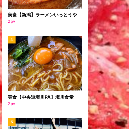
実食【新潟】ラーメンいっとうや
2
pv
実食【中央道境川PA】境川食堂
2
pv