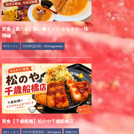
実食【旗の台】酔い肴とメシ かもすや～味
噌編
01ラーメン
131091品川区～Shinagawaku
実食【千歳船橋】松のや千歳船橋店
03トンカツ
131121世田谷区～Setagaya
26松のや