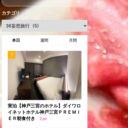
カテゴリ
本日
週間
月間
実泊【神戸三宮のホテル】ダイワロ
イネットホテル神戸三宮ＰＲＥＭＩ
ＥＲ朝食付き
2
pv