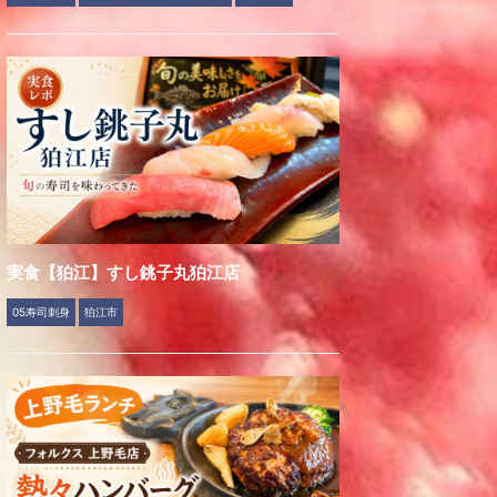
実食【狛江】すし銚子丸狛江店
05寿司刺身
狛江市