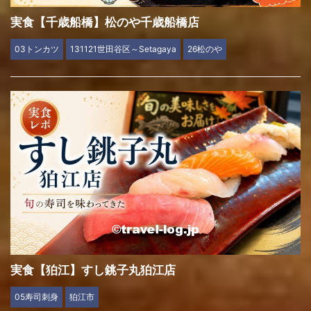
実食【千歳船橋】松のや千歳船橋店
03トンカツ
131121世田谷区～Setagaya
26松のや
実食【狛江】すし銚子丸狛江店
05寿司刺身
狛江市