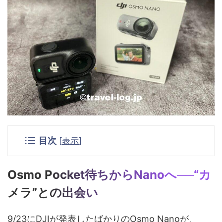
目次
[
表示
]
Osmo Pocket待ちからNanoへ──“カ
メラ”との出会い
9/23にDJIが発表したばかりのOsmo Nanoが、