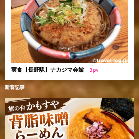
実食【長野駅】ナカジマ会館
3
pv
新着記事