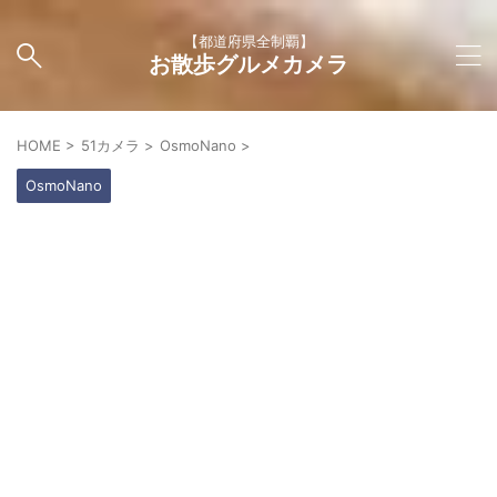
【都道府県全制覇】
お散歩グルメカメラ
HOME
>
51カメラ
>
OsmoNano
>
OsmoNano