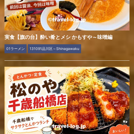
実食【旗の台】酔い肴とメシ かもすや～味噌編
01ラーメン
131091品川区～Shinagawaku