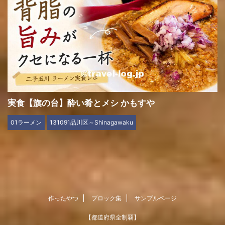
実食【旗の台】酔い肴とメシ かもすや
01ラーメン
131091品川区～Shinagawaku
作ったやつ
ブロック集
サンプルページ
【都道府県全制覇】