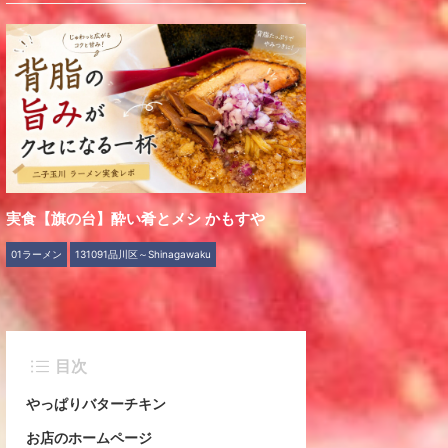
実食【旗の台】酔い肴とメシ かもすや
01ラーメン
131091品川区～Shinagawaku
目次
やっぱりバターチキン
お店のホームページ