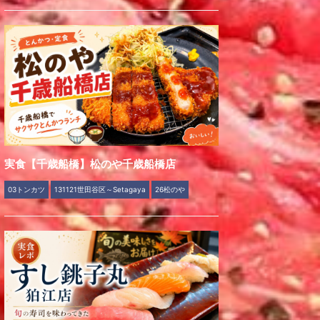
実食【千歳船橋】松のや千歳船橋店
03トンカツ
131121世田谷区～Setagaya
26松のや