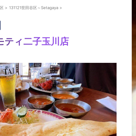
3区
>
131121世田谷区～Setagaya
>
モティ二子玉川店