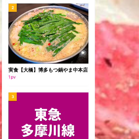
実食【大橋】博多もつ鍋やま中本店
1
pv