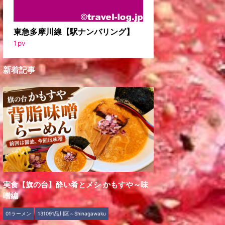
東急多摩川線【駅ナンバリング】
1
pv
新着記事
実食【旗の台】酔い肴とメシ かもすや～味
噌編
01ラーメン
131091品川区～Shinagawaku