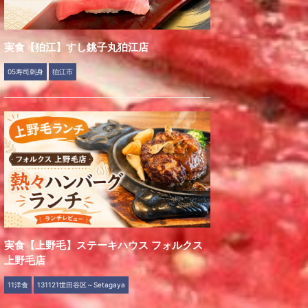
実食【狛江】すし銚子丸狛江店
05寿司刺身
狛江市
実食【上野毛】ステーキハウス フォルクス
上野毛店
11洋食
131121世田谷区～Setagaya