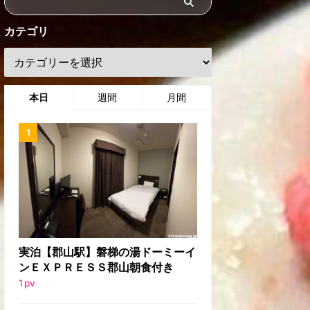
カテゴリ
本日
週間
月間
実泊【郡山駅】磐梯の湯ドーミーイ
ンＥＸＰＲＥＳＳ郡山朝食付き
1
pv