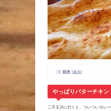
目次
[
表示
]
やっぱりバターチキン
二子玉川に行くと、ついついカレー