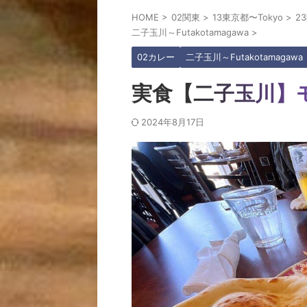
HOME
>
02関東
>
13東京都〜Tokyo
>
2
二子玉川～Futakotamagawa
>
02カレー
二子玉川～Futakotamagawa
実食【二子玉川】
2024年8月17日