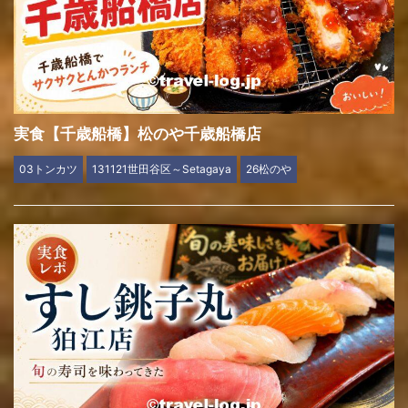
実食【千歳船橋】松のや千歳船橋店
03トンカツ
131121世田谷区～Setagaya
26松のや