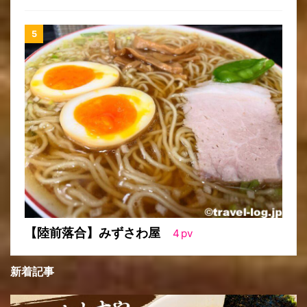
【陸前落合】みずさわ屋
4
pv
新着記事