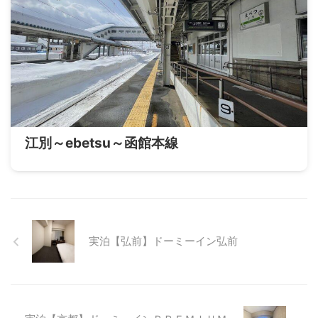
江別～ebetsu～函館本線
実泊【弘前】ドーミーイン弘前