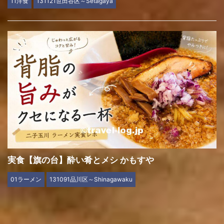
11洋食
131121世田谷区～Setagaya
実食【旗の台】酔い肴とメシ かもすや
01ラーメン
131091品川区～Shinagawaku