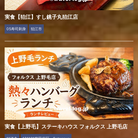
実食【狛江】すし銚子丸狛江店
05寿司刺身
狛江市
実食【上野毛】ステーキハウス フォルクス 上野毛店