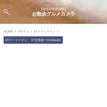
【都道府県全制覇】
お散歩グルメカメラ
HOME
>
11ホテル
>
01ドーミーイン
>
01ドーミーイン
01北海道〜Hokkaido