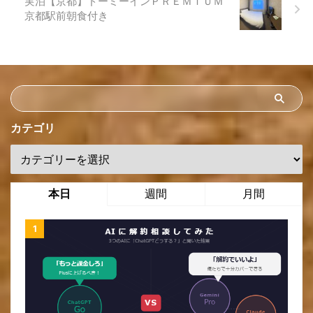
実泊【京都】ドーミーインＰＲＥＭＩＵＭ
京都駅前朝食付き
カテゴリ
本日
週間
月間