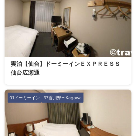
実泊【仙台】ドーミーインＥＸＰＲＥＳＳ
仙台広瀬通
01ドーミーイン
37香川県〜Kagawa