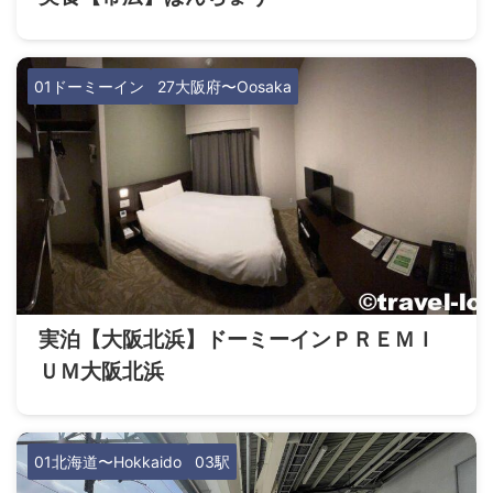
01ドーミーイン
27大阪府〜Oosaka
実泊【大阪北浜】ドーミーインＰＲＥＭＩ
ＵＭ大阪北浜
01北海道〜Hokkaido
03駅