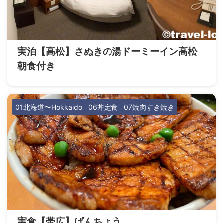
実泊【高松】さぬきの湯ドーミーイン高松
朝食付き
01北海道〜Hokkaido
06丼定食
07焼肉すき焼き
実食【帯広】ぱんちょう