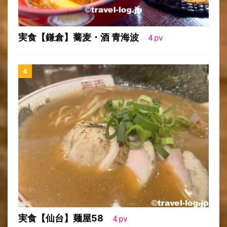
実食【鎌倉】蕎麦・酒 青海波
4
pv
実食【仙台】麺屋58
4
pv