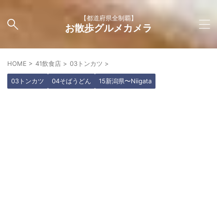
【都道府県全制覇】
お散歩グルメカメラ
HOME
>
41飲食店
>
03トンカツ
>
03トンカツ
04そばうどん
15新潟県〜Niigata