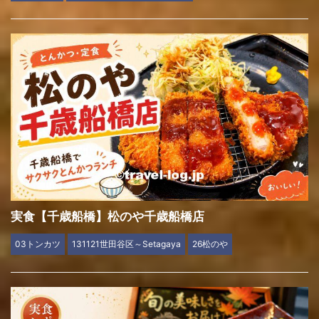
実食【千歳船橋】松のや千歳船橋店
03トンカツ
131121世田谷区～Setagaya
26松のや