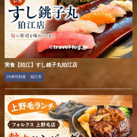
実食【狛江】すし銚子丸狛江店
05寿司刺身
狛江市