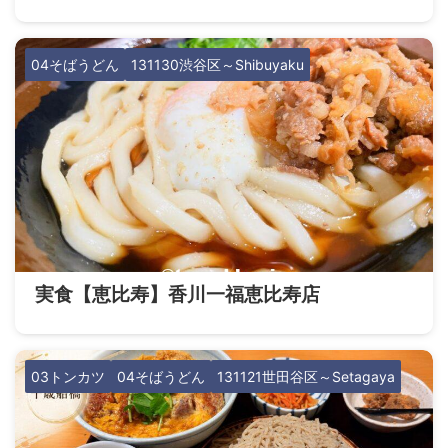
04そばうどん
131130渋谷区～Shibuyaku
実食【恵比寿】香川一福恵比寿店
03トンカツ
04そばうどん
131121世田谷区～Setagaya