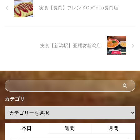
実食【長岡】フレンドCoCoLo長岡店
実食【新潟駅】亜麺坊新潟店
カテゴリ
本日
週間
月間