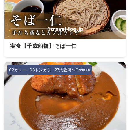
実食【千歳船橋】そば一仁
02カレー
03トンカツ
27大阪府〜Oosaka