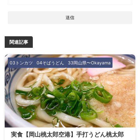
関連記事
03トンカツ
04そばうどん
33岡山県〜Okayama
実食【岡山桃太郎空港】手打うどん桃太郎