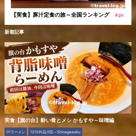
【実食】豚汁定食の旅～全国ランキング
4
pv
新着記事
実食【旗の台】酔い肴とメシ かもすや～味噌編
01ラーメン
131091品川区～Shinagawaku