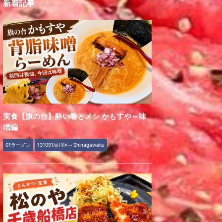
新着記事
実食【旗の台】酔い肴とメシ かもすや～味
噌編
01ラーメン
131091品川区～Shinagawaku