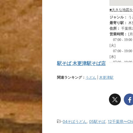
駅そば 木更津駅そば店
関連ランキング：
うどん
|
木更津駅
-
04そばうどん
,
05駅そば
,
12千葉県〜Chi