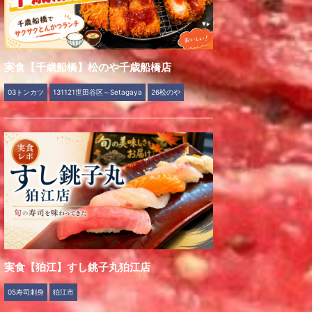
実食【千歳船橋】松のや千歳船橋店
03トンカツ
131121世田谷区～Setagaya
26松のや
実食【狛江】すし銚子丸狛江店
05寿司刺身
狛江市