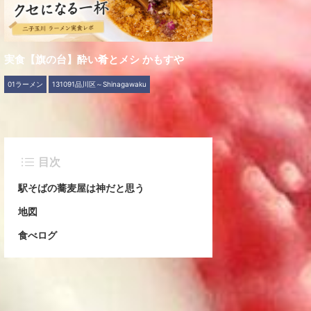
実食【旗の台】酔い肴とメシ かもすや
01ラーメン
131091品川区～Shinagawaku
目次
駅そばの蕎麦屋は神だと思う
地図
食べログ