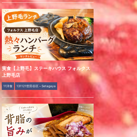
実食【上野毛】ステーキハウス フォルクス
上野毛店
11洋食
131121世田谷区～Setagaya