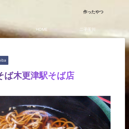
作ったやつ
HOME
二子玉川
iba
そば木更津駅そば店