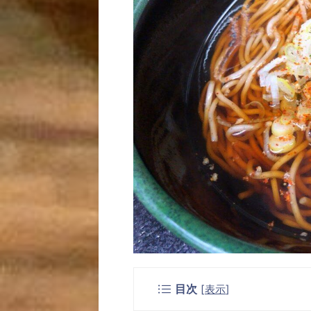
目次
[
表示
]