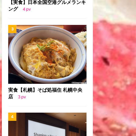
【実食】日本全国空港グルメランキ
ング
4
pv
実食【札幌】そば処福住 札幌中央
店
3
pv