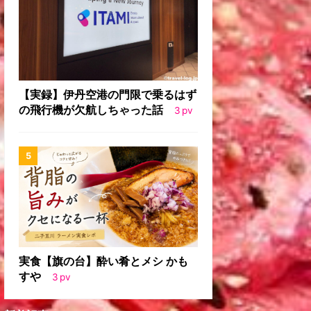
【実録】伊丹空港の門限で乗るはず
の飛行機が欠航しちゃった話
3
pv
実食【旗の台】酔い肴とメシ かも
すや
3
pv