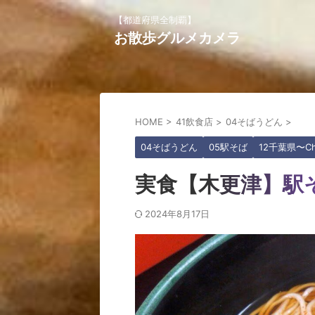
【都道府県全制覇】
お散歩グルメカメラ
HOME
>
41飲食店
>
04そばうどん
>
04そばうどん
05駅そば
12千葉県〜Ch
実食【木更津】駅
2024年8月17日