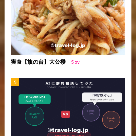
実食【旗の台】大公楼
5
pv