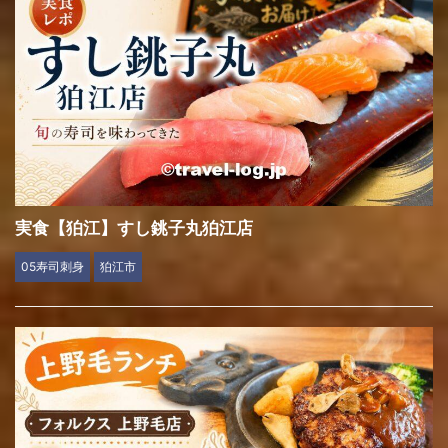
実食【狛江】すし銚子丸狛江店
05寿司刺身
狛江市