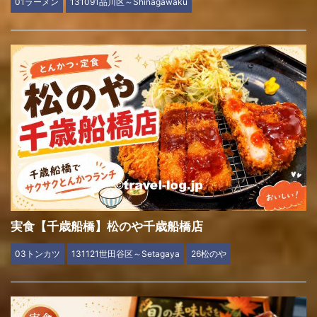
01ラーメン
131091品川区～Shinagawaku
実食【千歳船橋】松のや千歳船橋店
03トンカツ
131121世田谷区～Setagaya
26松のや