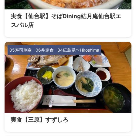
実食【仙台駅】そばDining結月庵仙台駅エ
スパル店
05寿司刺身
06丼定食
34広島県〜Hiroshima
実食【三原】すずしろ