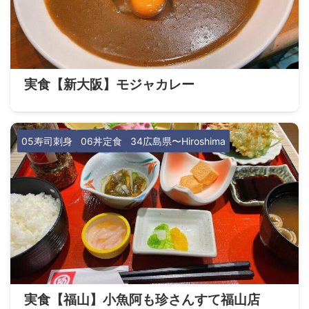
実食【新大阪】モジャカレー
05寿司刺身
06丼定食
34広島県〜Hiroshima
実食【福山】小魚阿も珍さんすて福山店