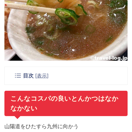
目次
[
表示
]
こんなコスパの良いとんかつはなか
なかない
山陽道をひたすら九州に向かう