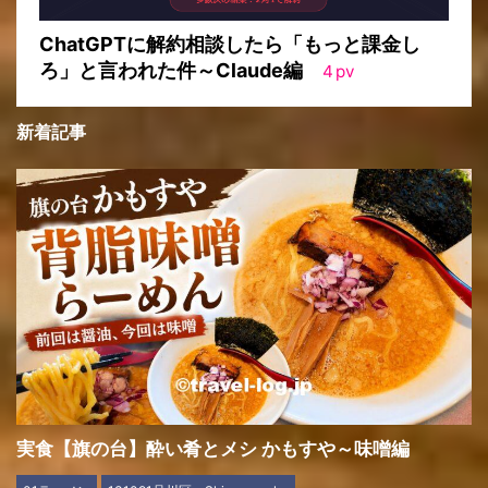
ChatGPTに解約相談したら「もっと課金し
ろ」と言われた件～Claude編
4
pv
新着記事
実食【旗の台】酔い肴とメシ かもすや～味噌編