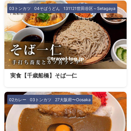
03トンカツ
04そばうどん
131121世田谷区～Setagaya
実食【千歳船橋】そば一仁
02カレー
03トンカツ
27大阪府〜Oosaka