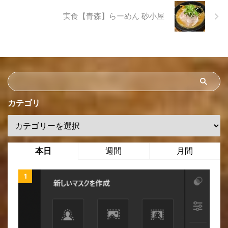
実食【青森】らーめん 砂小屋
カテゴリ
本日
週間
月間