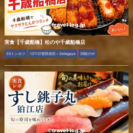
実食【千歳船橋】松のや千歳船橋店
03トンカツ
131121世田谷区～Setagaya
26松のや