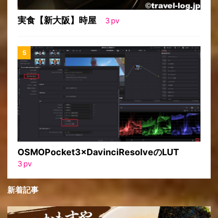
実食【新大阪】時屋
3
pv
OSMOPocket3×DavinciResolveのLUT
3
pv
新着記事