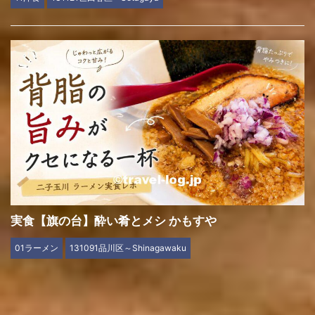
実食【旗の台】酔い肴とメシ かもすや
01ラーメン
131091品川区～Shinagawaku