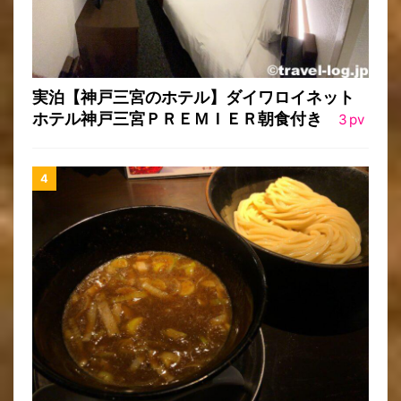
実泊【神戸三宮のホテル】ダイワロイネット
ホテル神戸三宮ＰＲＥＭＩＥＲ朝食付き
3
pv