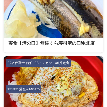
実食【溝の口】無添くら寿司溝の口駅北店
02名代富士そば
03トンカツ
06丼定食
131032港区～Minato