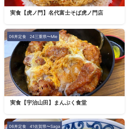
実食【虎ノ門】名代富士そば虎ノ門店
06丼定食
24三重県〜Mie
実食【宇治山田】まんぷく食堂
06丼定食
41佐賀県〜Saga