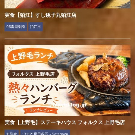
実食【狛江】すし銚子丸狛江店
05寿司刺身
狛江市
実食【上野毛】ステーキハウス フォルクス 上野毛店
11洋食
131121世田谷区～Setagaya