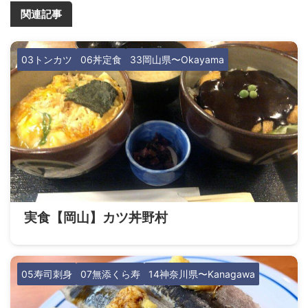
関連記事
03トンカツ
06丼定食
33岡山県〜Okayama
実食【岡山】カツ丼野村
05寿司刺身
07無添くら寿
14神奈川県〜Kanagawa