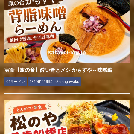
実食【旗の台】酔い肴とメシ かもすや～味噌編
01ラーメン
131091品川区～Shinagawaku