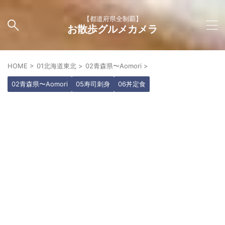
【都道府県全制覇】
お散歩グルメカメラ
HOME
>
01北海道東北
>
02青森県〜Aomori
>
02青森県〜Aomori
05寿司刺身
06丼定食