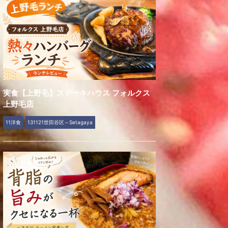
実食【上野毛】ステーキハウス フォルクス
上野毛店
11洋食
131121世田谷区～Setagaya