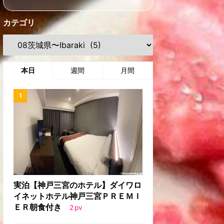
カテゴリ
本日
週間
月間
実泊【神戸三宮のホテル】ダイワロ
イネットホテル神戸三宮ＰＲＥＭＩ
ＥＲ朝食付き
2
pv