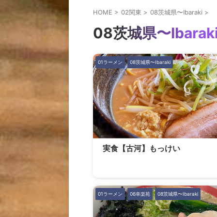
HOME
>
02関東
>
08茨城県〜Ibaraki
>
08茨城県〜Ibarak
01ラーメン
08茨城県〜Ibaraki
実食【古河】もっけい
01ラーメン
06幸楽苑
08茨城県〜Ibaraki