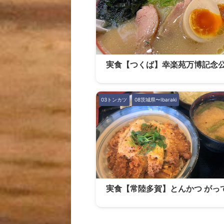
実食【つくば】幸楽苑万博記念
03トンカツ
08茨城県〜Ibaraki
実食【常陸多賀】とんかつ がっ