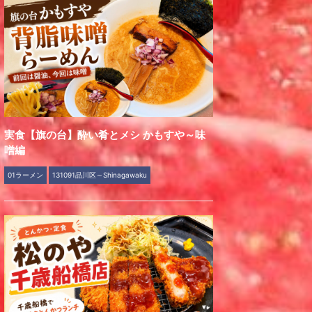
実食【旗の台】酔い肴とメシ かもすや～味
噌編
01ラーメン
131091品川区～Shinagawaku