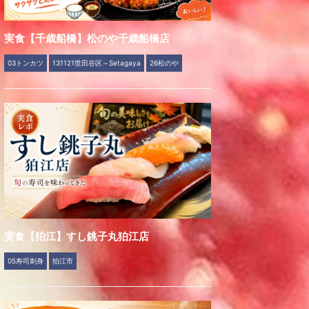
実食【千歳船橋】松のや千歳船橋店
03トンカツ
131121世田谷区～Setagaya
26松のや
実食【狛江】すし銚子丸狛江店
05寿司刺身
狛江市