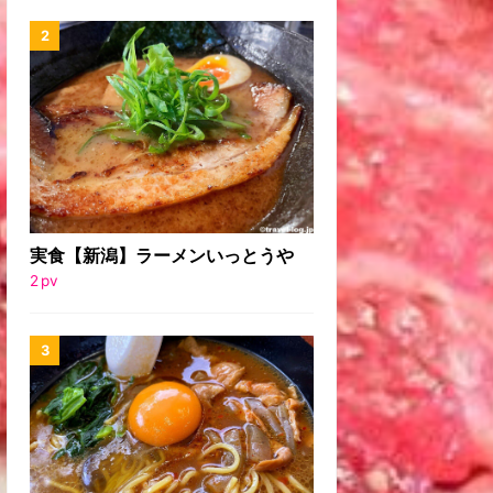
実食【新潟】ラーメンいっとうや
2
pv