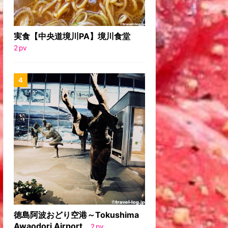
実食【中央道境川PA】境川食堂
2
pv
徳島阿波おどり空港～Tokushima
Awaodori Airport
2
pv