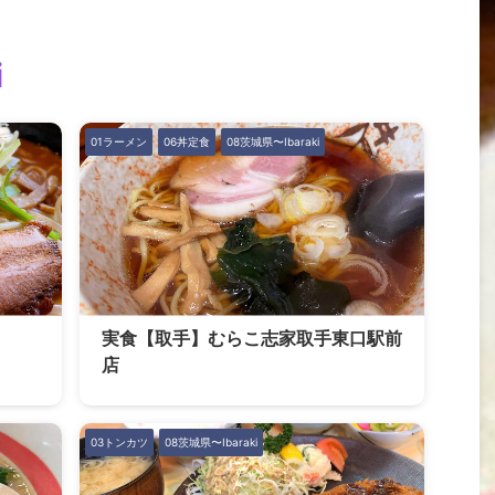
i
01ラーメン
06丼定食
08茨城県〜Ibaraki
実食【取手】むらこ志家取手東口駅前
店
03トンカツ
08茨城県〜Ibaraki