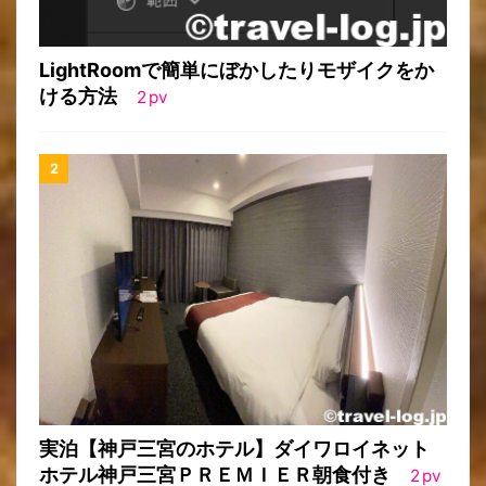
LightRoomで簡単にぼかしたりモザイクをか
ける方法
2
pv
実泊【神戸三宮のホテル】ダイワロイネット
ホテル神戸三宮ＰＲＥＭＩＥＲ朝食付き
2
pv