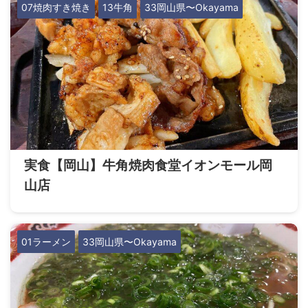
07焼肉すき焼き
13牛角
33岡山県〜Okayama
実食【岡山】牛角焼肉食堂イオンモール岡
山店
01ラーメン
33岡山県〜Okayama