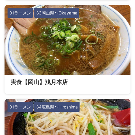
01ラーメン
33岡山県〜Okayama
実食【岡山】浅月本店
01ラーメン
34広島県〜Hiroshima