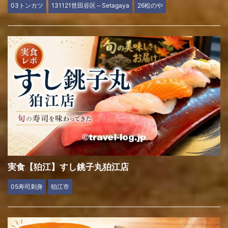
03トンカツ
131121世田谷区～Setagaya
26松のや
実食【狛江】すし銚子丸狛江店
05寿司刺身
狛江市