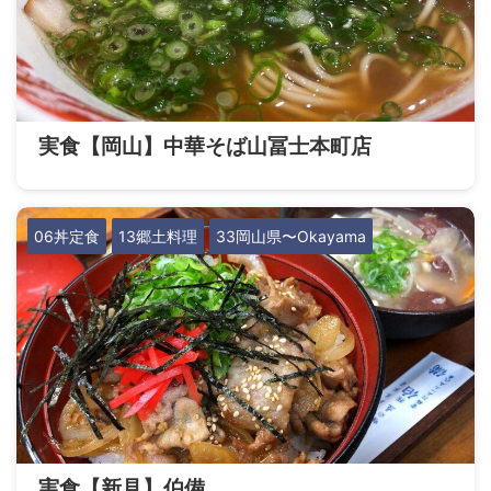
実食【岡山】中華そば山冨士本町店
06丼定食
13郷土料理
33岡山県〜Okayama
実食【新見】伯備