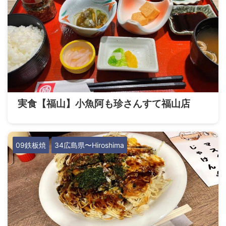
実食【福山】小魚阿も珍さんすて福山店
09鉄板焼
34広島県〜Hiroshima