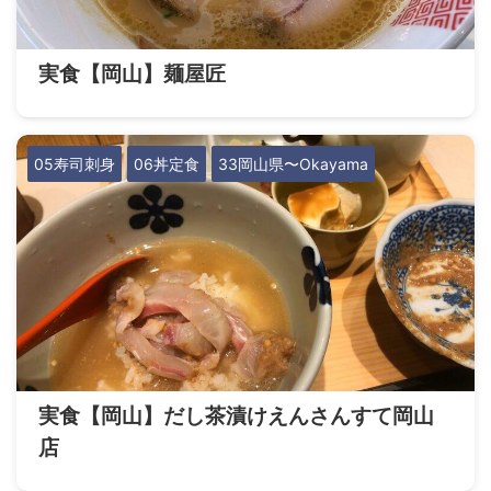
実食【岡山】麺屋匠
05寿司刺身
06丼定食
33岡山県〜Okayama
実食【岡山】だし茶漬けえんさんすて岡山
店