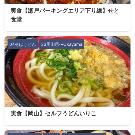
実食【瀬戸パーキングエリア下り線】せと
食堂
04そばうどん
33岡山県〜Okayama
実食【岡山】セルフうどんいりこ