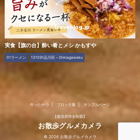
実食【旗の台】酔い肴とメシ かもすや
01ラーメン
131091品川区～Shinagawaku
作ったやつ
ブロック集
サンプルページ
【都道府県全制覇】
お散歩グルメカメラ
© 2026 お散歩グルメカメラ