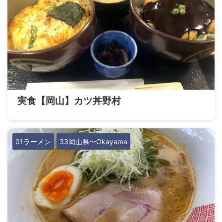
実食【岡山】カツ丼野村
01ラーメン
33岡山県〜Okayama