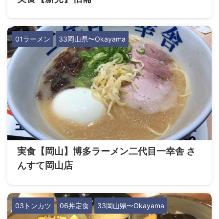
01ラーメン
33岡山県〜Okayama
実食【岡山】博多ラーメン二代目一幸舎 さ
んすて岡山店
03トンカツ
06丼定食
33岡山県〜Okayama