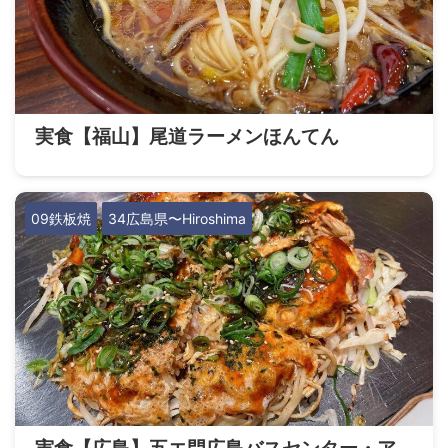
実食【福山】尾道ラーメンほんてん
09鉄板焼
34広島県〜Hiroshima