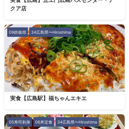
実食【広島】五エ門広島バスセンター・ア
クア店
09鉄板焼
34広島県〜Hiroshima
実食【広島駅】福ちゃんエキエ
05寿司刺身
06丼定食
34広島県〜Hiroshima