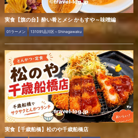
実食【旗の台】酔い肴とメシ かもすや～味噌編
01ラーメン
131091品川区～Shinagawaku
実食【千歳船橋】松のや千歳船橋店