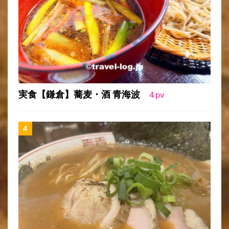
実食【鎌倉】蕎麦・酒 青海波
4
pv