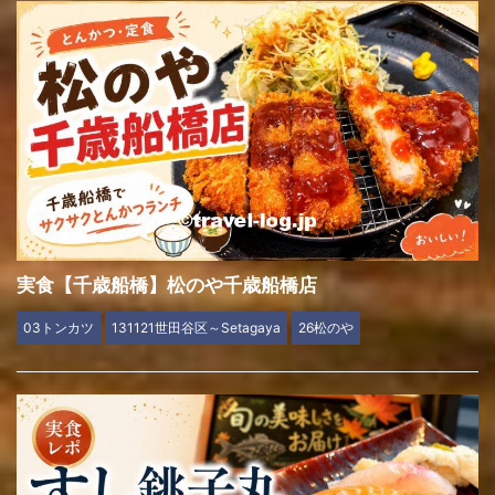
実食【千歳船橋】松のや千歳船橋店
03トンカツ
131121世田谷区～Setagaya
26松のや