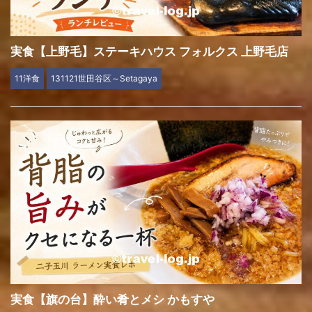
実食【上野毛】ステーキハウス フォルクス 上野毛店
11洋食
131121世田谷区～Setagaya
実食【旗の台】酔い肴とメシ かもすや