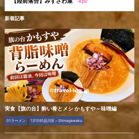
【陸前落合】みずさわ屋
4
pv
新着記事
実食【旗の台】酔い肴とメシ かもすや～味噌編
01ラーメン
131091品川区～Shinagawaku