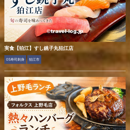
実食【狛江】すし銚子丸狛江店
05寿司刺身
狛江市