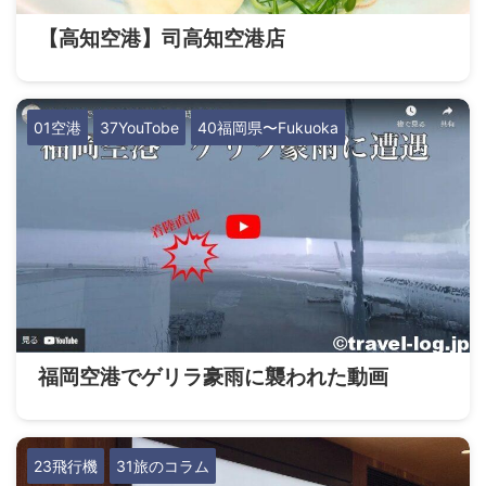
【高知空港】司高知空港店
01空港
37YouTobe
40福岡県〜Fukuoka
福岡空港でゲリラ豪雨に襲われた動画
23飛行機
31旅のコラム