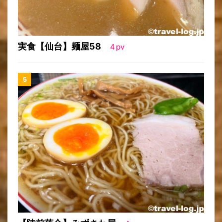
実食【仙台】麺屋58
4
pv