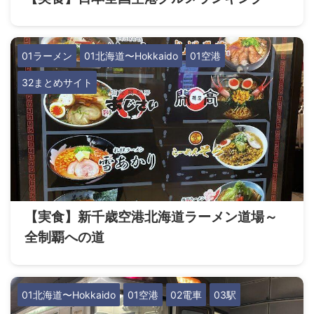
01ラーメン
01北海道〜Hokkaido
01空港
32まとめサイト
【実食】新千歳空港北海道ラーメン道場～
全制覇への道
01北海道〜Hokkaido
01空港
02電車
03駅