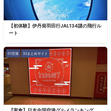
【初体験】伊丹発羽田行JAL134謎の飛行ル
ート
01空港
32まとめサイト
【実食】日本全国空港グルメランキング