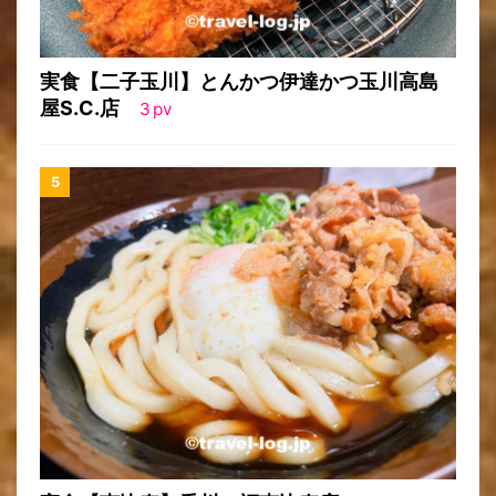
実食【二子玉川】とんかつ伊達かつ玉川高島
屋S.C.店
3
pv