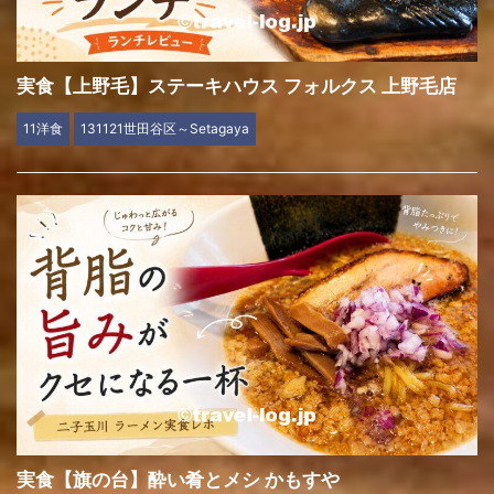
実食【上野毛】ステーキハウス フォルクス 上野毛店
11洋食
131121世田谷区～Setagaya
実食【旗の台】酔い肴とメシ かもすや