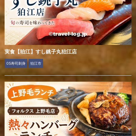
実食【狛江】すし銚子丸狛江店
05寿司刺身
狛江市