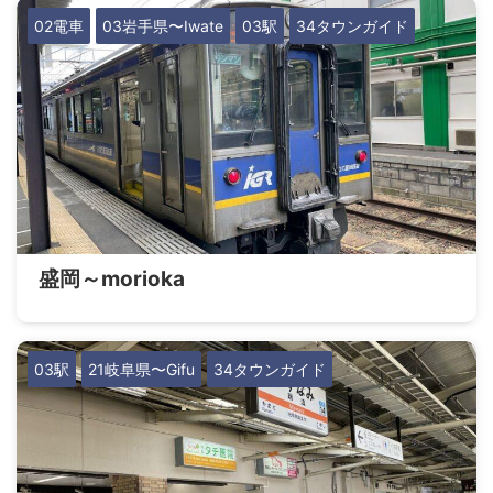
02電車
03岩手県〜Iwate
03駅
34タウンガイド
盛岡～morioka
03駅
21岐阜県〜Gifu
34タウンガイド