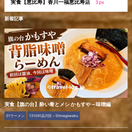
実食【恵比寿】香川一福恵比寿店
3
pv
新着記事
実食【旗の台】酔い肴とメシ かもすや～味噌編
01ラーメン
131091品川区～Shinagawaku