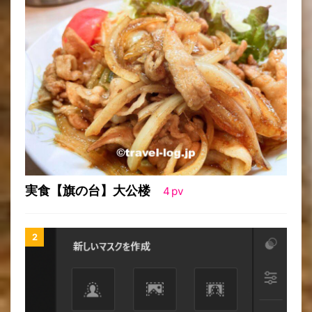
実食【旗の台】大公楼
4
pv