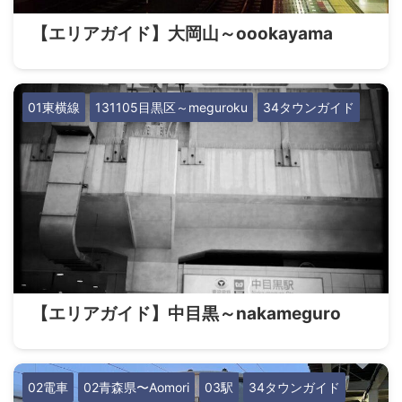
【エリアガイド】大岡山～oookayama
01東横線
131105目黒区～meguroku
34タウンガイド
【エリアガイド】中目黒～nakameguro
02電車
02青森県〜Aomori
03駅
34タウンガイド