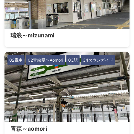
瑞浪～mizunami
02電車
02青森県〜Aomori
03駅
34タウンガイド
青森～aomori