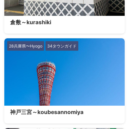
倉敷～kurashiki
28兵庫県〜Hyogo
34タウンガイド
神戸三宮～koubesannomiya