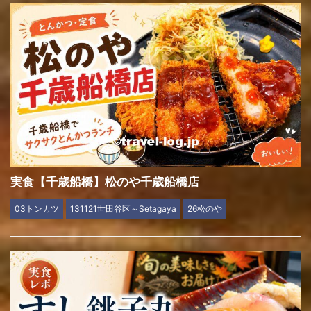
実食【千歳船橋】松のや千歳船橋店
03トンカツ
131121世田谷区～Setagaya
26松のや