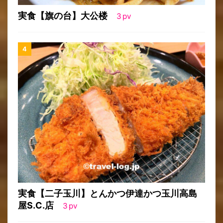
実食【旗の台】大公楼
3
pv
実食【二子玉川】とんかつ伊達かつ玉川高島
屋S.C.店
3
pv