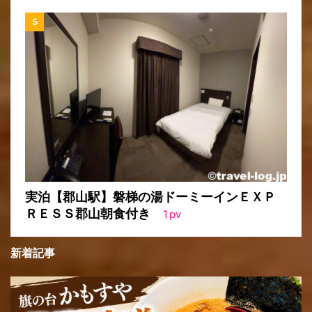
実泊【郡山駅】磐梯の湯ドーミーインＥＸＰ
ＲＥＳＳ郡山朝食付き
1
pv
新着記事