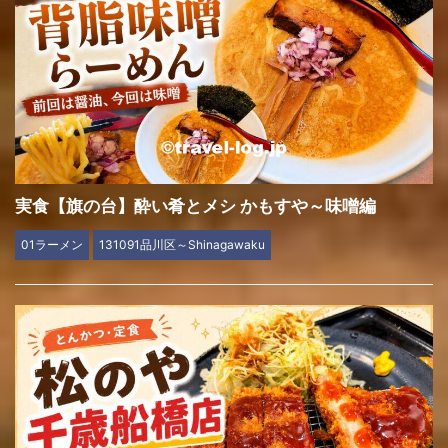
実食【旗の台】酔い肴とメシ かもすや～味噌編
01ラーメン
131091品川区～Shinagawaku