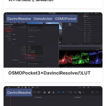
DavinciResolve
OsmoAction
OSMOPocket
OSMOPocket3×DavinciResolveのLUT
DavinciResolve