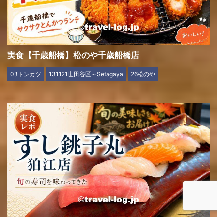
実食【千歳船橋】松のや千歳船橋店
03トンカツ
131121世田谷区～Setagaya
26松のや