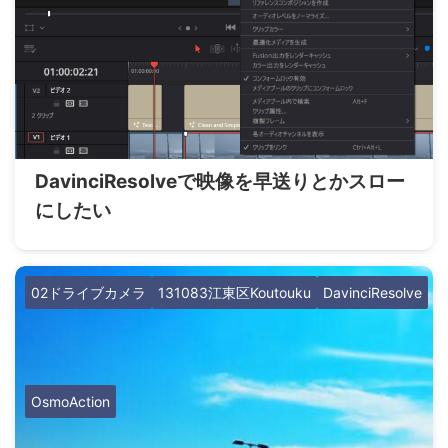
DavinciResolveで映像を早送りとかスロー
にしたい
02ドライブカメラ
131083江東区Koutouku
DavinciResolve
OsmoAction