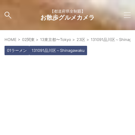
【都道府県全制覇】
お散歩グルメカメラ
HOME
>
02関東
>
13東京都〜Tokyo
>
23区
>
131091品川区～Shinaga
01ラーメン
131091品川区～Shinagawaku