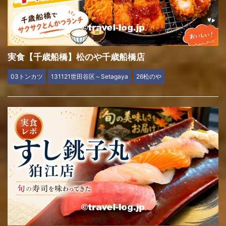
実食【千歳船橋】松のや千歳船橋店
03トンカツ
131121世田谷区～Setagaya
26松のや