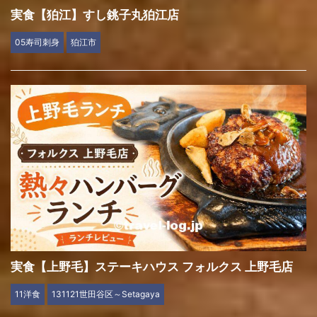
実食【狛江】すし銚子丸狛江店
05寿司刺身
狛江市
実食【上野毛】ステーキハウス フォルクス 上野毛店
11洋食
131121世田谷区～Setagaya