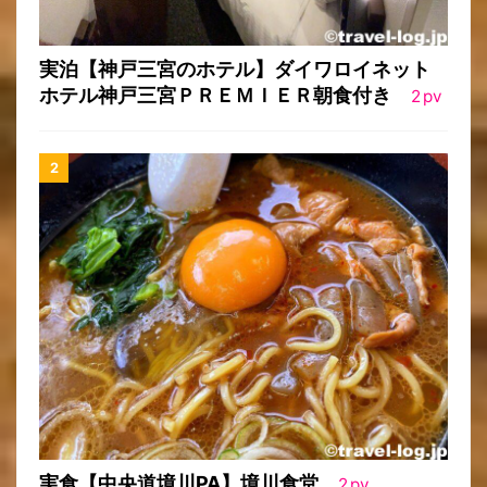
実泊【神戸三宮のホテル】ダイワロイネット
ホテル神戸三宮ＰＲＥＭＩＥＲ朝食付き
2
pv
実食【中央道境川PA】境川食堂
2
pv