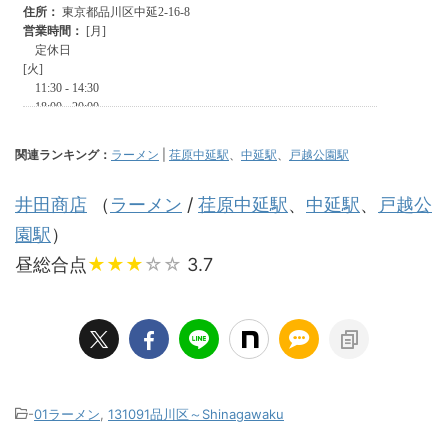
関連ランキング：
ラーメン
|
荏原中延駅
、
中延駅
、
戸越公園駅
井田商店
（
ラーメン
/
荏原中延駅
、
中延駅
、
戸越公
園駅
）
昼総合点
★★★
☆☆
3.7
-
01ラーメン
,
131091品川区～Shinagawaku