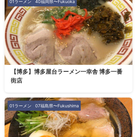
01ラーメン
40福岡県〜Fukuoka
【博多】博多屋台ラーメン一幸舎 博多一番
街店
01ラーメン
07福島県〜Fukushima