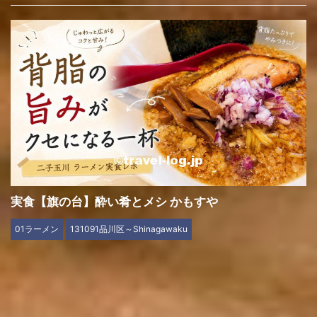
実食【旗の台】酔い肴とメシ かもすや
01ラーメン
131091品川区～Shinagawaku