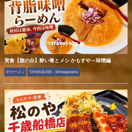
実食【旗の台】酔い肴とメシ かもすや～味噌編
01ラーメン
131091品川区～Shinagawaku