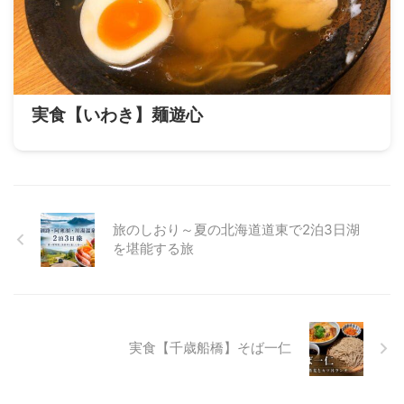
実食【いわき】麺遊心
旅のしおり～夏の北海道道東で2泊3日湖
を堪能する旅
実食【千歳船橋】そば一仁