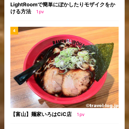
LightRoomで簡単にぼかしたりモザイクをか
ける方法
1
pv
【富山】麺家いろはCiC店
1
pv