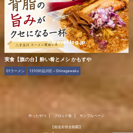
実食【旗の台】酔い肴とメシ かもすや
01ラーメン
131091品川区～Shinagawaku
作ったやつ
ブロック集
サンプルページ
【都道府県全制覇】