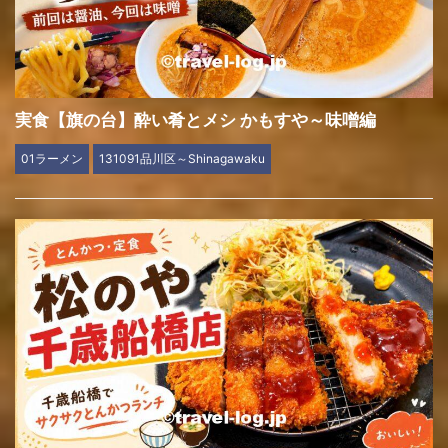
実食【旗の台】酔い肴とメシ かもすや～味噌編
01ラーメン
131091品川区～Shinagawaku