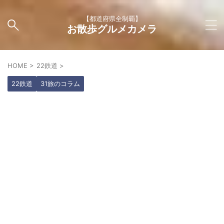
【都道府県全制覇】
お散歩グルメカメラ
HOME
>
22鉄道
>
22鉄道
31旅のコラム