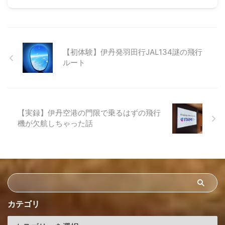
【初体験】伊丹発羽田行JAL134謎の飛行
ルート
【実録】伊丹空港の門限で乗るはずの飛行
機が欠航しちゃった話
カテゴリ