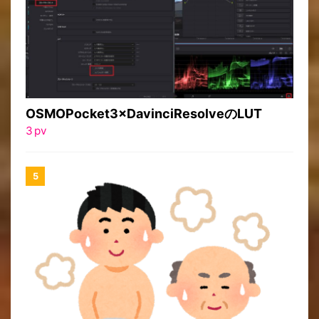
OSMOPocket3×DavinciResolveのLUT
3
pv