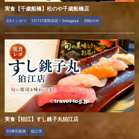
実食【千歳船橋】松のや千歳船橋店
03トンカツ
131121世田谷区～Setagaya
26松のや
実食【狛江】すし銚子丸狛江店
05寿司刺身
狛江市