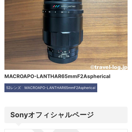
MACROAPO-LANTHAR65mmF2Aspherical
52レンズ
MACROAPO-LANTHAR65mmF2Aspherical
Sonyオフィシャルページ