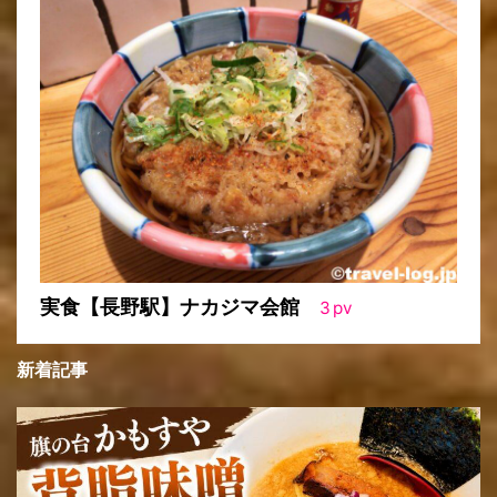
実食【長野駅】ナカジマ会館
3
pv
新着記事