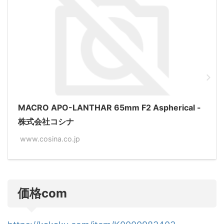
MACRO APO-LANTHAR 65mm F2 Aspherical -
株式会社コシナ
www.cosina.co.jp
価格com