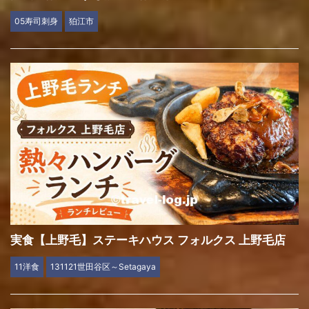
05寿司刺身
狛江市
実食【上野毛】ステーキハウス フォルクス 上野毛店
11洋食
131121世田谷区～Setagaya