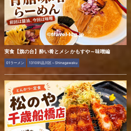
実食【旗の台】酔い肴とメシ かもすや～味噌編
01ラーメン
131091品川区～Shinagawaku