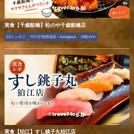
実食【千歳船橋】松のや千歳船橋店
03トンカツ
131121世田谷区～Setagaya
26松のや
実食【狛江】すし銚子丸狛江店