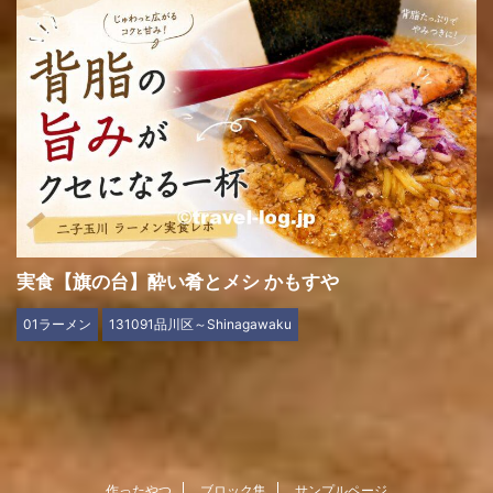
実食【旗の台】酔い肴とメシ かもすや
01ラーメン
131091品川区～Shinagawaku
作ったやつ
ブロック集
サンプルページ