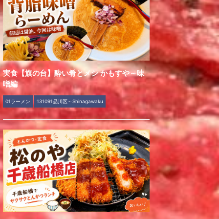
実食【旗の台】酔い肴とメシ かもすや～味
噌編
01ラーメン
131091品川区～Shinagawaku