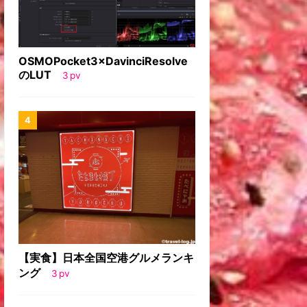
OSMOPocket3×DavinciResolve
のLUT
3
pv
【実食】日本全国空港グルメランキ
ング
3
pv