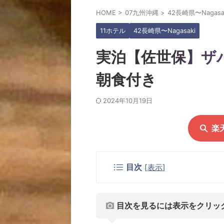
HOME
>
07九州沖縄
>
42長崎県〜Nagasa
11ホテル
42長崎県〜Nagasaki
実泊【佐世保】ザ
朝食付き
2024年10月19日
楽
目次
[
表示
]
目次を見るには表示をクリッ