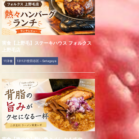
実食【上野毛】ステーキハウス フォルクス
上野毛店
11洋食
131121世田谷区～Setagaya