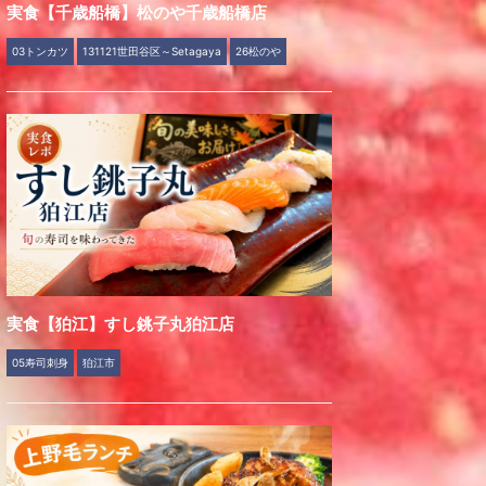
実食【千歳船橋】松のや千歳船橋店
03トンカツ
131121世田谷区～Setagaya
26松のや
実食【狛江】すし銚子丸狛江店
05寿司刺身
狛江市