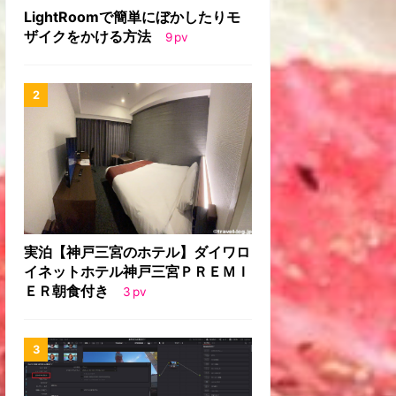
LightRoomで簡単にぼかしたりモ
ザイクをかける方法
9
pv
実泊【神戸三宮のホテル】ダイワロ
イネットホテル神戸三宮ＰＲＥＭＩ
ＥＲ朝食付き
3
pv