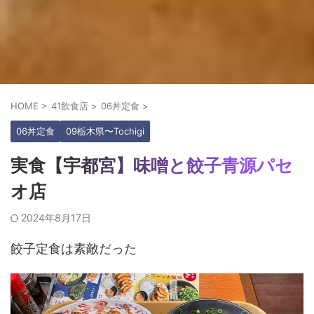
HOME
>
41飲食店
>
06丼定食
>
06丼定食
09栃木県〜Tochigi
実食【宇都宮】味噌と餃子青源パセ
オ店
2024年8月17日
餃子定食は素敵だった