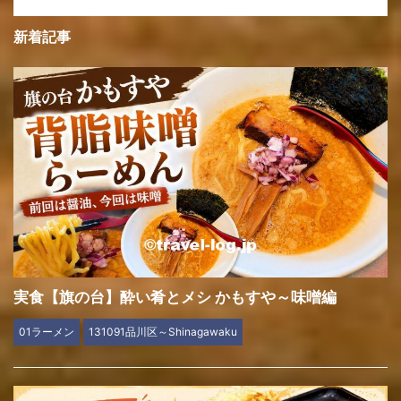
新着記事
実食【旗の台】酔い肴とメシ かもすや～味噌編
01ラーメン
131091品川区～Shinagawaku