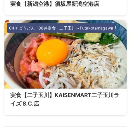
実食【新潟空港】須坂屋新潟空港店
04そばうどん
06丼定食
二子玉川～Futakotamagawa
実食【二子玉川】KAISENMART二子玉川ラ
イズ S.C.店