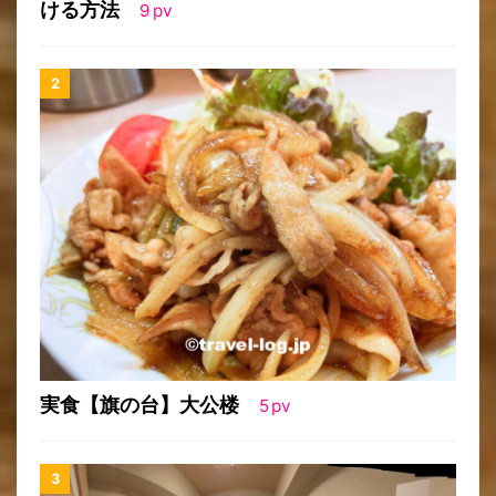
ける方法
9
pv
実食【旗の台】大公楼
5
pv