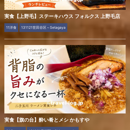
実食【上野毛】ステーキハウス フォルクス 上野毛店
11洋食
131121世田谷区～Setagaya
実食【旗の台】酔い肴とメシ かもすや