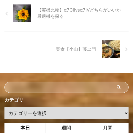
【実機比較】α7CIIvsα7IVどちらがいいか
最適機を探る
実食【小山】藤ヱ門
カテゴリ
本日
週間
月間