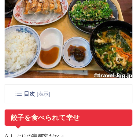
目次
[
表示
]
餃子を食べられて幸せ
久しぶりの宇都宮だなぁ