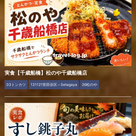
実食【千歳船橋】松のや千歳船橋店
03トンカツ
131121世田谷区～Setagaya
26松のや