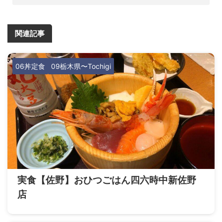
関連記事
06丼定食
09栃木県〜Tochigi
実食【佐野】おひつごはん四六時中新佐野
店