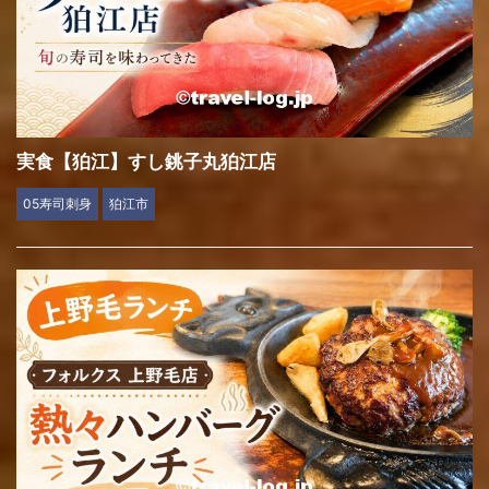
実食【狛江】すし銚子丸狛江店
05寿司刺身
狛江市