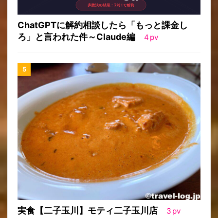
ChatGPTに解約相談したら「もっと課金し
ろ」と言われた件～Claude編
4
pv
実食【二子玉川】モティ二子玉川店
3
pv