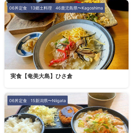
06丼定食
13郷土料理
46鹿児島県〜Kagoshima
実食【奄美大島】ひさ倉
06丼定食
15新潟県〜Niigata