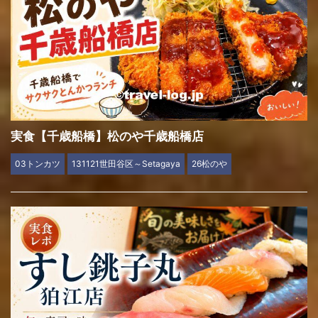
実食【千歳船橋】松のや千歳船橋店
03トンカツ
131121世田谷区～Setagaya
26松のや