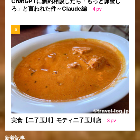
ChatGPTに解約相談したら「もっと課金し
ろ」と言われた件～Claude編
4
pv
実食【二子玉川】モティ二子玉川店
3
pv
新着記事