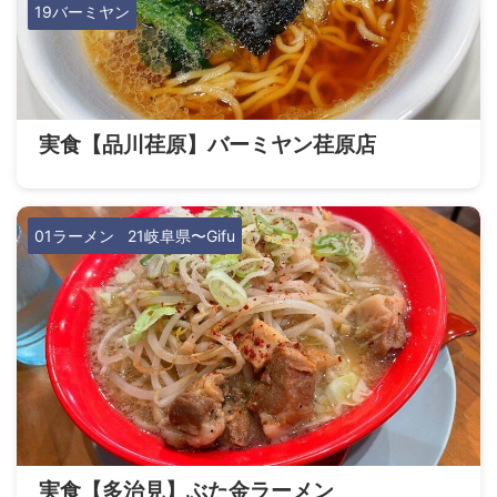
19バーミヤン
実食【品川荏原】バーミヤン荏原店
01ラーメン
21岐阜県〜Gifu
実食【多治見】ぶた金ラーメン