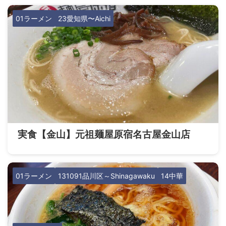
01ラーメン
23愛知県〜Aichi
実食【金山】元祖麺屋原宿名古屋金山店
01ラーメン
131091品川区～Shinagawaku
14中華