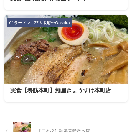
01ラーメン
27大阪府〜Oosaka
実食【堺筋本町】麺屋きょうすけ本町店
【二本松】麺処若武者本店