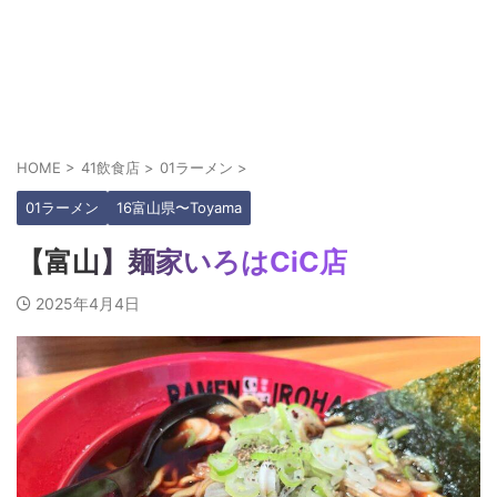
HOME
>
41飲食店
>
01ラーメン
>
01ラーメン
16富山県〜Toyama
【富山】麺家いろはCiC店
2025年4月4日