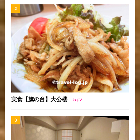
実食【旗の台】大公楼
5
pv