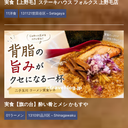
実食【上野毛】ステーキハウス フォルクス 上野毛店
11洋食
131121世田谷区～Setagaya
実食【旗の台】酔い肴とメシ かもすや
01ラーメン
131091品川区～Shinagawaku