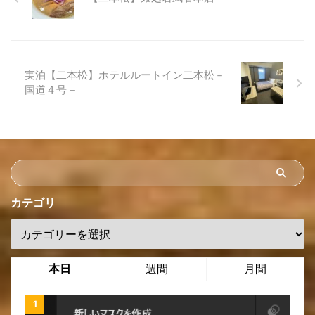
実泊【二本松】ホテルルートイン二本松－
国道４号－
カテゴリ
本日
週間
月間