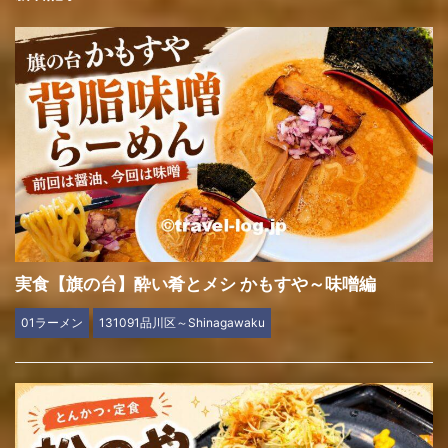
実食【旗の台】酔い肴とメシ かもすや～味噌編
01ラーメン
131091品川区～Shinagawaku