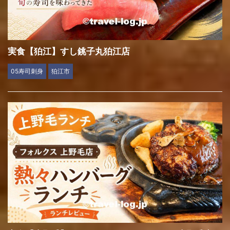
実食【狛江】すし銚子丸狛江店
05寿司刺身
狛江市