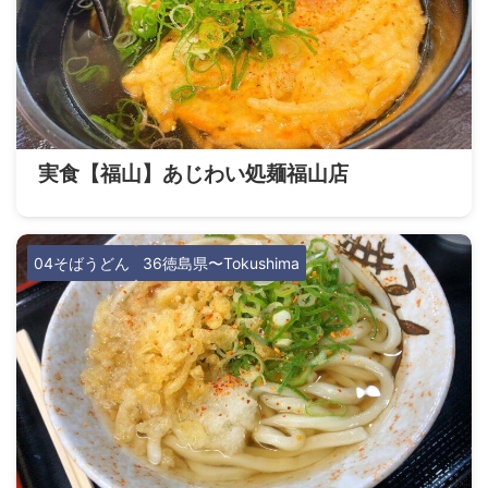
実食【福山】あじわい処麺福山店
04そばうどん
36徳島県〜Tokushima