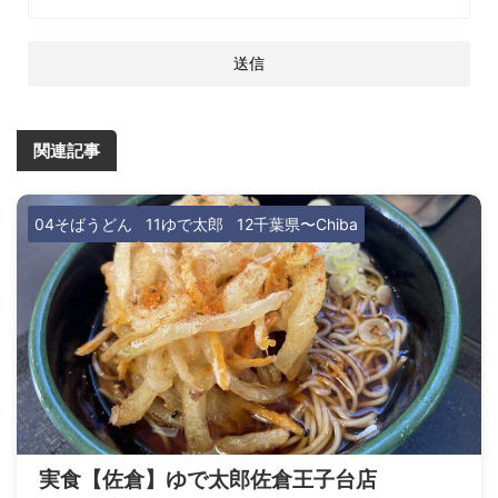
関連記事
04そばうどん
11ゆで太郎
12千葉県〜Chiba
実食【佐倉】ゆで太郎佐倉王子台店