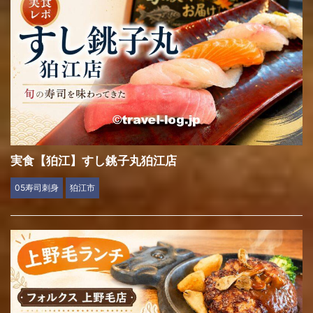
実食【狛江】すし銚子丸狛江店
05寿司刺身
狛江市