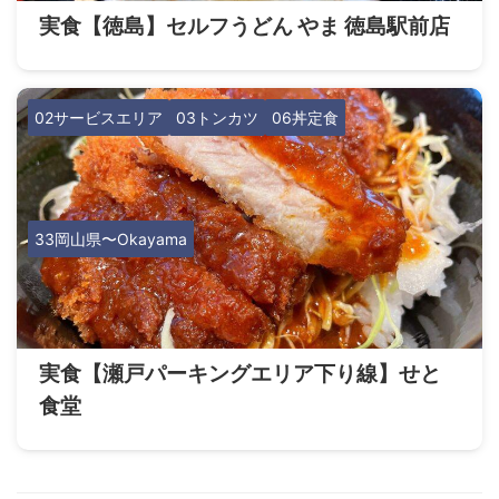
実食【徳島】セルフうどん やま 徳島駅前店
02サービスエリア
03トンカツ
06丼定食
33岡山県〜Okayama
実食【瀬戸パーキングエリア下り線】せと
食堂