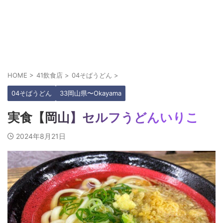
HOME
>
41飲食店
>
04そばうどん
>
04そばうどん
33岡山県〜Okayama
実食【岡山】セルフうどんいりこ
2024年8月21日