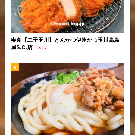
実食【二子玉川】とんかつ伊達かつ玉川高島
屋S.C.店
3
pv