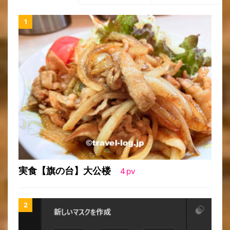
実食【旗の台】大公楼
4
pv