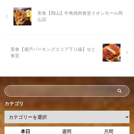
実食【岡山】牛角焼肉食堂イオンモール岡
山店
実食【瀬戸パーキングエリア下り線】せと
食堂
カテゴリ
本日
週間
月間