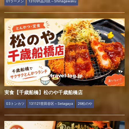
01ラーメン
131091品川区～Shinagawaku
実食【千歳船橋】松のや千歳船橋店
03トンカツ
131121世田谷区～Setagaya
26松のや