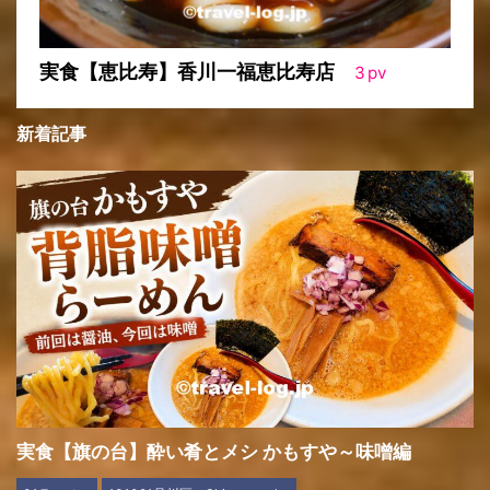
実食【恵比寿】香川一福恵比寿店
3
pv
新着記事
実食【旗の台】酔い肴とメシ かもすや～味噌編