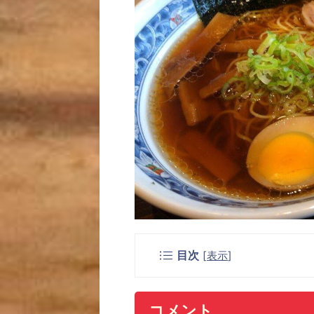
目次
[
表示
]
コメント