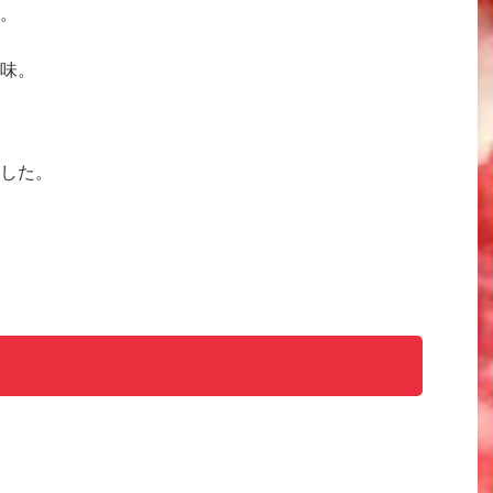
。
味。
した。