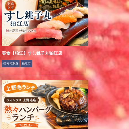
実食【狛江】すし銚子丸狛江店
05寿司刺身
狛江市