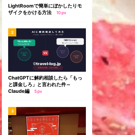
LightRoomで簡単にぼかしたりモ
ザイクをかける方法
10
pv
ChatGPTに解約相談したら「もっ
と課金しろ」と言われた件～
Claude編
5
pv