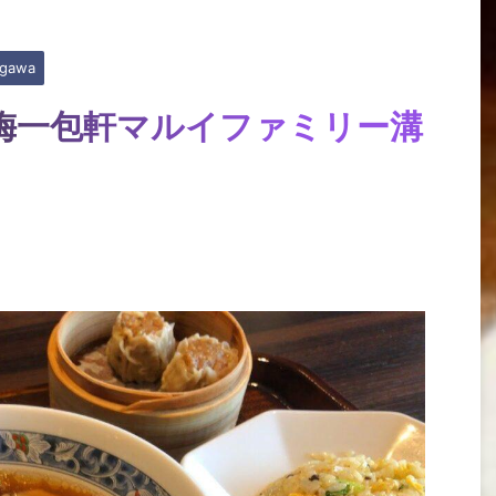
gawa
梅一包軒マルイファミリー溝