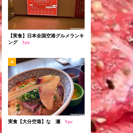
【実食】日本全国空港グルメランキ
ング
5
pv
実食【大分空港】なゝ瀬
5
pv