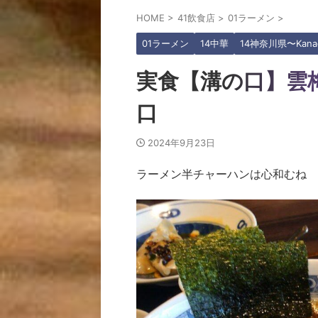
HOME
>
41飲食店
>
01ラーメン
>
01ラーメン
14中華
14神奈川県〜Kana
実食【溝の口】雲
口
2024年9月23日
ラーメン半チャーハンは心和むね