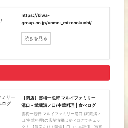
https://kiwa-
group.co.jp/unmei_mizonokuchi/
続きを見る
【閉店】雲梅一包軒 マルイファミリー
溝口 - 武蔵溝ノ口/中華料理 | 食べログ
雲梅一包軒 マルイファミリー溝口 (武蔵溝ノ
口/中華料理)の店舗情報は食べログでチェッ
ク！ 【個室あり / 禁煙】口コミや評価、写真