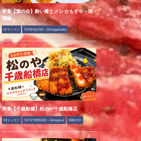
実食【旗の台】酔い肴とメシ かもすや～味
噌編
01ラーメン
131091品川区～Shinagawaku
実食【千歳船橋】松のや千歳船橋店
03トンカツ
131121世田谷区～Setagaya
26松のや