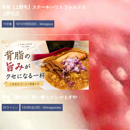
実食【上野毛】ステーキハウス フォルクス
上野毛店
11洋食
131121世田谷区～Setagaya
実食【旗の台】酔い肴とメシ かもすや
01ラーメン
131091品川区～Shinagawaku