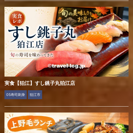
実食【狛江】すし銚子丸狛江店
05寿司刺身
狛江市