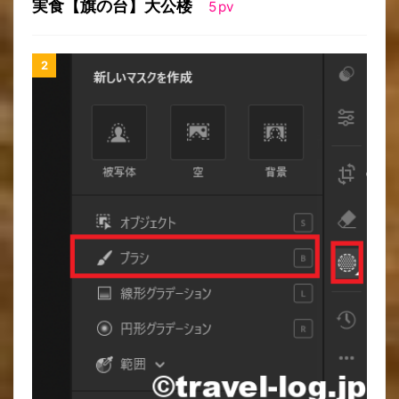
実食【旗の台】大公楼
5
pv