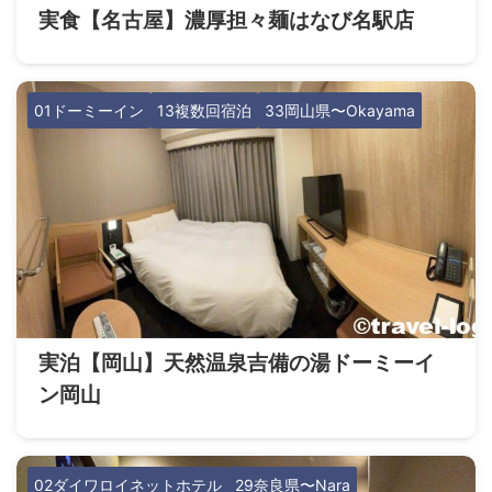
実食【名古屋】濃厚担々麺はなび名駅店
01ドーミーイン
13複数回宿泊
33岡山県〜Okayama
実泊【岡山】天然温泉吉備の湯ドーミーイ
ン岡山
02ダイワロイネットホテル
29奈良県〜Nara