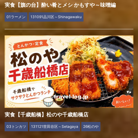
実食【旗の台】酔い肴とメシ かもすや～味噌編
01ラーメン
131091品川区～Shinagawaku
実食【千歳船橋】松のや千歳船橋店
03トンカツ
131121世田谷区～Setagaya
26松のや