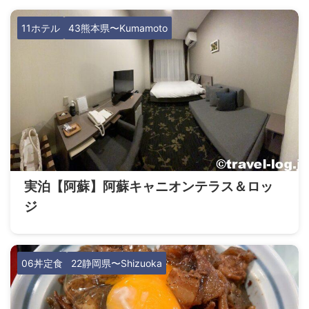
11ホテル
43熊本県〜Kumamoto
実泊【阿蘇】阿蘇キャニオンテラス＆ロッ
ジ
06丼定食
22静岡県〜Shizuoka