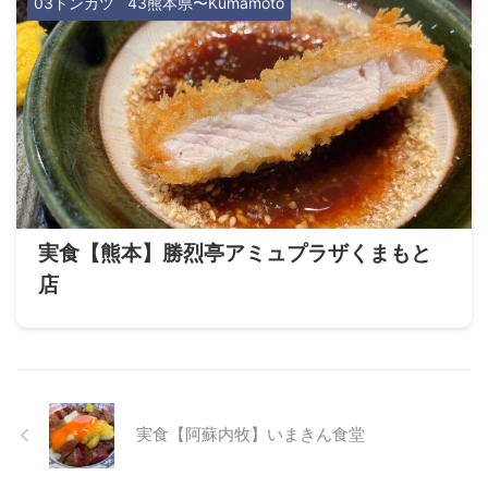
03トンカツ
43熊本県〜Kumamoto
実食【熊本】勝烈亭アミュプラザくまもと
店
実食【阿蘇内牧】いまきん食堂