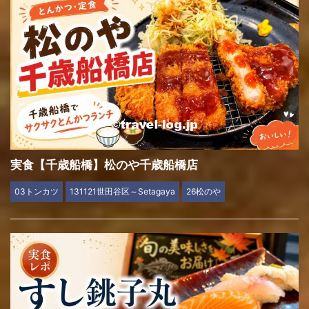
実食【千歳船橋】松のや千歳船橋店
03トンカツ
131121世田谷区～Setagaya
26松のや