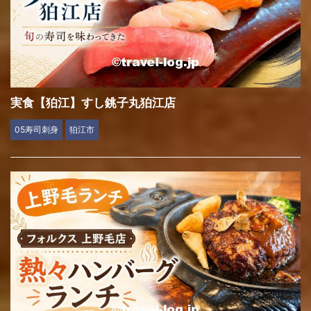
実食【狛江】すし銚子丸狛江店
05寿司刺身
狛江市