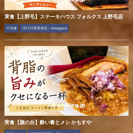
実食【上野毛】ステーキハウス フォルクス 上野毛店
11洋食
131121世田谷区～Setagaya
実食【旗の台】酔い肴とメシ かもすや