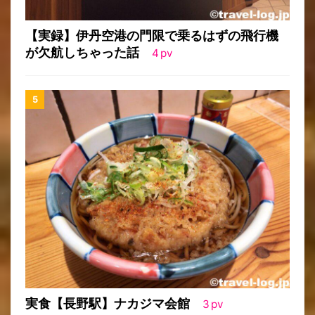
【実録】伊丹空港の門限で乗るはずの飛行機
が欠航しちゃった話
4
pv
実食【長野駅】ナカジマ会館
3
pv