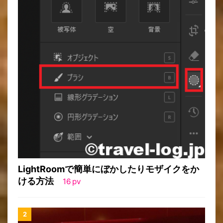
LightRoomで簡単にぼかしたりモザイクをか
ける方法
16
pv