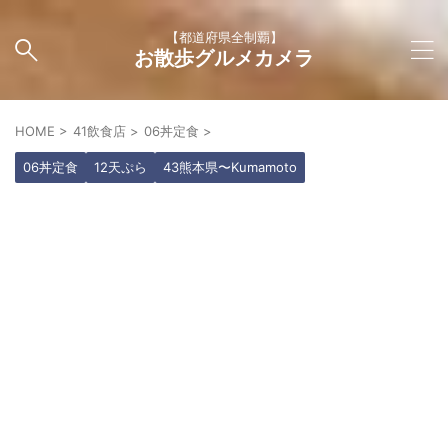
【都道府県全制覇】
お散歩グルメカメラ
HOME
>
41飲食店
>
06丼定食
>
06丼定食
12天ぷら
43熊本県〜Kumamoto