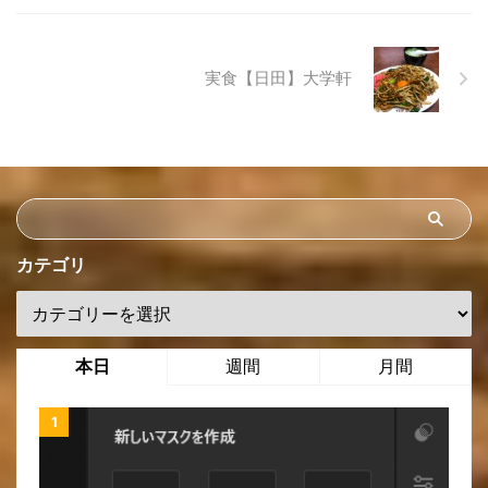
実食【日田】大学軒
カテゴリ
本日
週間
月間