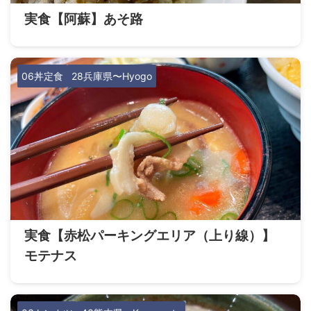
実食【阿蘇】あそ路
06丼定食
28兵庫県〜Hyogo
実食【赤松パーキングエリア（上り線）】
モテナス