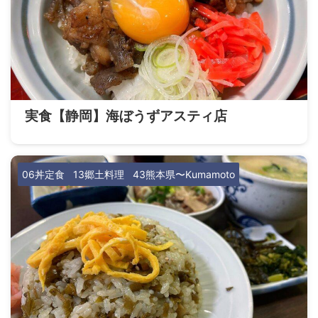
実食【静岡】海ぼうずアスティ店
06丼定食
13郷土料理
43熊本県〜Kumamoto