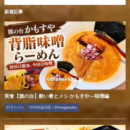
新着記事
実食【旗の台】酔い肴とメシ かもすや～味噌編
01ラーメン
131091品川区～Shinagawaku