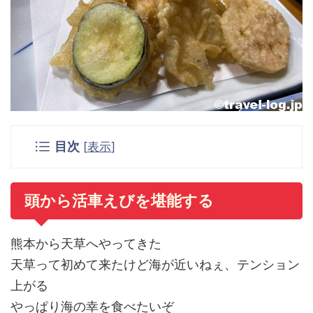
目次
[
表示
]
頭から活車えびを堪能する
熊本から天草へやってきた
天草って初めて来たけど海が近いねぇ、テンション
上がる
やっぱり海の幸を食べたいぞ