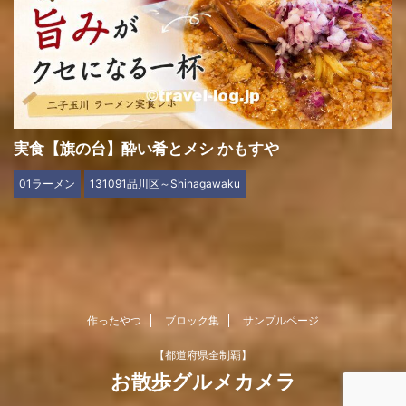
実食【旗の台】酔い肴とメシ かもすや
01ラーメン
131091品川区～Shinagawaku
作ったやつ
ブロック集
サンプルページ
【都道府県全制覇】
お散歩グルメカメラ