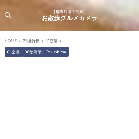
【都道府県全制覇】
お散歩グルメカメラ
HOME
>
23飛行機
>
01空港
>
01空港
36徳島県〜Tokushima