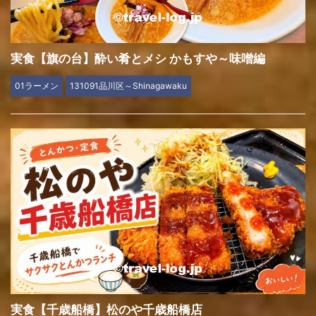
実食【旗の台】酔い肴とメシ かもすや～味噌編
01ラーメン
131091品川区～Shinagawaku
実食【千歳船橋】松のや千歳船橋店