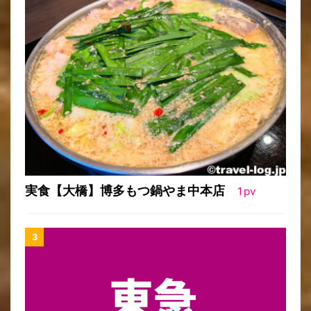
実食【大橋】博多もつ鍋やま中本店
1
pv