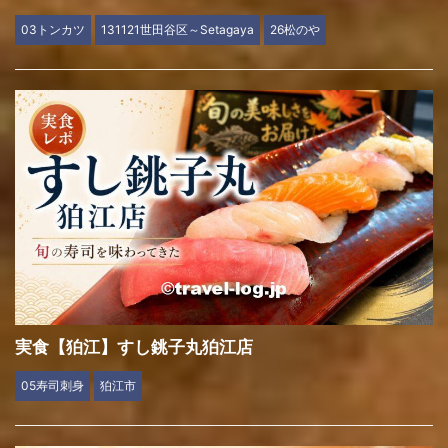
03トンカツ
131121世田谷区～Setagaya
26松のや
実食【狛江】すし銚子丸狛江店
05寿司刺身
狛江市