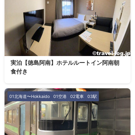
実泊【徳島阿南】ホテルルートイン阿南朝
食付き
01北海道〜Hokkaido
01空港
02電車
03駅