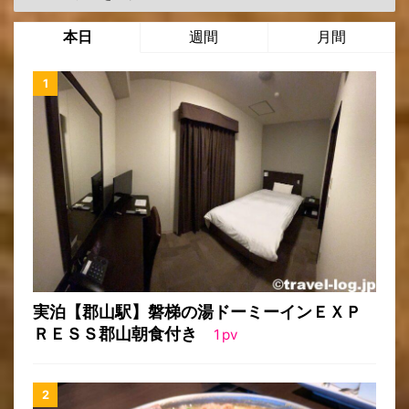
本日
週間
月間
実泊【郡山駅】磐梯の湯ドーミーインＥＸＰ
ＲＥＳＳ郡山朝食付き
1
pv